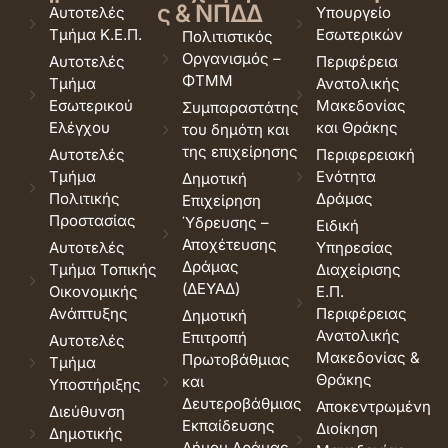
ς & ΝΠΔΔ
Αυτοτελές
Υπουργείο
Τμήμα Κ.Ε.Π.
Εσωτερικών
Πολιτιστικός
Οργανισμός –
Αυτοτελές
Περιφέρεια
ΦΤΜΜ
Τμήμα
Ανατολικής
Εσωτερικού
Μακεδονίας
Συμπαραστάτης
Ελέγχου
και Θράκης
του δημότη και
της επιχείρησης
Αυτοτελές
Περιφερειακή
Τμήμα
Ενότητα
Δημοτική
Πολιτικής
Δράμας
Επιχείρηση
Προστασίας
Ύδρευσης –
Ειδική
Αποχέτευσης
Αυτοτελές
Υπηρεσίας
Δράμας
Τμήμα Τοπικής
Διαχείρισης
(ΔΕΥΑΔ)
Οικονομικής
Ε.Π.
Ανάπτυξης
Περιφέρειας
Δημοτική
Ανατολικής
Επιτροπή
Αυτοτελές
Μακεδονίας &
Πρωτοβάθμιας
Τμήμα
Θράκης
και
Υποστήριξης
Δευτεροβάθμιας
Αποκεντρωμένη
Διεύθυνση
Εκπαίδευσης
Διοίκηση
Δημοτικής
Δήμου Δράμας