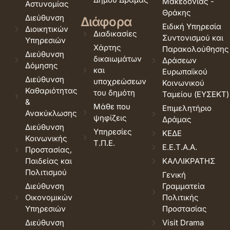
Μακεδονίας -
Αστυνομίας
Θράκης
Διεύθυνση
Διάφορα
Ειδική Υπηρεσία
Διοικητικών
Διαδικασίες
Συντονισμού και
Υπηρεσιών
Χάρτης
Παρακολούθησης
Διεύθυνση
δικαιωμάτων
Δράσεων
Δόμησης
και
Ευρωπαϊκού
Διεύθυνση
υποχρεώσεων
Κοινωνικού
Καθαριότητας
του δημότη
Ταμείου (ΕΥΣΕΚΤ)
&
Μάθε που
Επιμελητήριο
Ανακύκλωσης
ψηφίζεις
Δράμας
Διεύθυνση
Υπηρεσίες
ΚΕΔΕ
Κοινωνικής
Τ.Π.Ε.
Ε.Ε.Τ.Α.Α.
Προστασίας,
Παιδείας και
ΚΑΛΛΙΚΡΑΤΗΣ
Πολιτισμού
Γενική
Διεύθυνση
Γραμματεία
Οικονομικών
Πολιτικής
Υπηρεσιών
Προστασίας
Διεύθυνση
Visit Drama