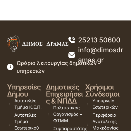
25213 50600
info@dimosdr
amas.gr
Ωράριο λειτουργίας δημοτικών
υπηρεσιών
Υπηρεσίες
Δημοτικές
Χρήσιμοι
Δήμου
Επιχειρήσει
Σύνδεσμοι
ς & ΝΠΔΔ
Αυτοτελές
Υπουργείο
Τμήμα Κ.Ε.Π.
Εσωτερικών
Πολιτιστικός
Οργανισμός –
Αυτοτελές
Περιφέρεια
ΦΤΜΜ
Τμήμα
Ανατολικής
Εσωτερικού
Μακεδονίας
Συμπαραστάτης