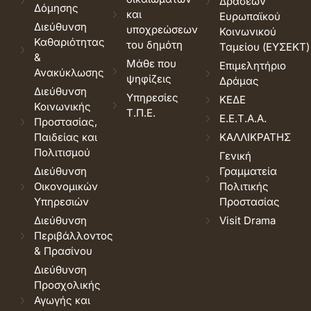
Δράσεων
Δόμησης
και
Ευρωπαϊκού
Διεύθυνση
υποχρεώσεων
Κοινωνικού
Καθαριότητας
του δημότη
Ταμείου (ΕΥΣΕΚΤ)
&
Μάθε που
Επιμελητήριο
Ανακύκλωσης
ψηφίζεις
Δράμας
Διεύθυνση
Υπηρεσίες
ΚΕΔΕ
Κοινωνικής
Τ.Π.Ε.
Ε.Ε.Τ.Α.Α.
Προστασίας,
Παιδείας και
ΚΑΛΛΙΚΡΑΤΗΣ
Πολιτισμού
Γενική
Διεύθυνση
Γραμματεία
Οικονομικών
Πολιτικής
Υπηρεσιών
Προστασίας
Διεύθυνση
Visit Drama
Περιβάλλοντος
& Πρασίνου
Διεύθυνση
Προσχολικής
Αγωγής και