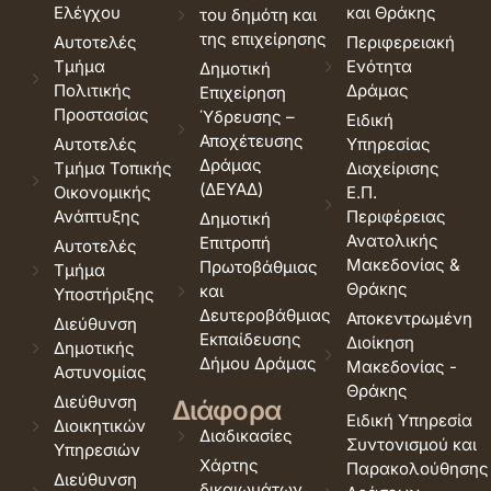
Ελέγχου
και Θράκης
του δημότη και
της επιχείρησης
Αυτοτελές
Περιφερειακή
Τμήμα
Ενότητα
Δημοτική
Πολιτικής
Δράμας
Επιχείρηση
Προστασίας
Ύδρευσης –
Ειδική
Αποχέτευσης
Αυτοτελές
Υπηρεσίας
Δράμας
Τμήμα Τοπικής
Διαχείρισης
(ΔΕΥΑΔ)
Οικονομικής
Ε.Π.
Ανάπτυξης
Περιφέρειας
Δημοτική
Ανατολικής
Επιτροπή
Αυτοτελές
Μακεδονίας &
Πρωτοβάθμιας
Τμήμα
Θράκης
και
Υποστήριξης
Δευτεροβάθμιας
Αποκεντρωμένη
Διεύθυνση
Εκπαίδευσης
Διοίκηση
Δημοτικής
Δήμου Δράμας
Μακεδονίας -
Αστυνομίας
Θράκης
Διεύθυνση
Διάφορα
Ειδική Υπηρεσία
Διοικητικών
Διαδικασίες
Συντονισμού και
Υπηρεσιών
Χάρτης
Παρακολούθησης
Διεύθυνση
δικαιωμάτων