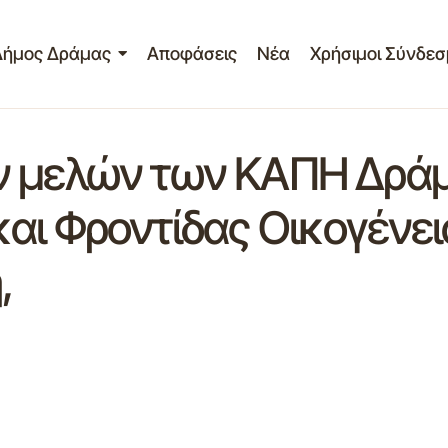
Δήμος Δράμας
Αποφάσεις
Νέα
Χρήσιμοι Σύνδεσ
ν μελών των ΚΑΠΗ Δράμ
αι Φροντίδας Οικογένε
,