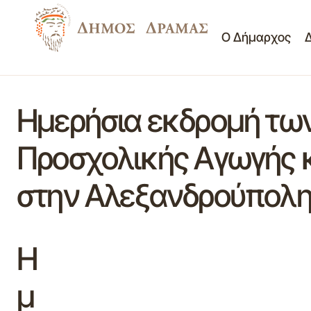
Ο Δήμαρχος
Ημερήσια εκδρομή τω
Προσχολικής Αγωγής κ
στην Αλεξανδρούπολη
Η
μ