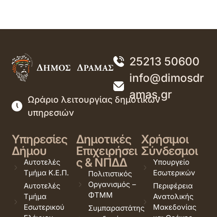
25213 50600
info@dimosdr
amas.gr
Ωράριο λειτουργίας δημοτικών
υπηρεσιών
Υπηρεσίες
Δημοτικές
Χρήσιμοι
Δήμου
Επιχειρήσει
Σύνδεσμοι
ς & ΝΠΔΔ
Αυτοτελές
Υπουργείο
Τμήμα Κ.Ε.Π.
Εσωτερικών
Πολιτιστικός
Οργανισμός –
Αυτοτελές
Περιφέρεια
ΦΤΜΜ
Τμήμα
Ανατολικής
Εσωτερικού
Μακεδονίας
Συμπαραστάτης