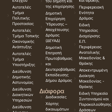
Ελέγχου
και Θράκης
του δημότη και
της επιχείρησης
Αυτοτελές
Περιφερειακή
Τμήμα
Ενότητα
Δημοτική
Πολιτικής
Δράμας
Επιχείρηση
Προστασίας
Ύδρευσης –
Ειδική
Αποχέτευσης
Αυτοτελές
Υπηρεσίας
Δράμας
Τμήμα Τοπικής
Διαχείρισης
(ΔΕΥΑΔ)
Οικονομικής
Ε.Π.
Ανάπτυξης
Περιφέρειας
Δημοτική
Ανατολικής
Επιτροπή
Αυτοτελές
Μακεδονίας &
Πρωτοβάθμιας
Τμήμα
Θράκης
και
Υποστήριξης
Δευτεροβάθμιας
Αποκεντρωμένη
Διεύθυνση
Εκπαίδευσης
Διοίκηση
Δημοτικής
Δήμου Δράμας
Μακεδονίας -
Αστυνομίας
Θράκης
Διεύθυνση
Διάφορα
Ειδική Υπηρεσία
Διοικητικών
Διαδικασίες
Συντονισμού και
Υπηρεσιών
Χάρτης
Παρακολούθησης
Διεύθυνση
δικαιωμάτων
Δράσεων