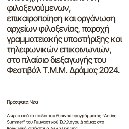
φιλοξενούμενων,
επικαιροποίηση και οργάνωση
αρχείων φιλοξενίας, παροχή
γραμματειακής υποστήριξης και
τηλεφωνικών επικοινωνιών,
στο πλαίσιο διεξαγωγής του
Φεστιβάλ Τ.Μ.Μ. Δράμας 2024.
Πρόσφατα Νέα
Δωρεά από τα παιδιά του θερινού προγράμματος “Active
Summer” του Γυμναστικού Συλλόγου Δράμας στο
Κοινωνικό Κατάστημα Αλληλεγγύης