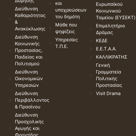
Δόμησης
και
Ευρωπαϊκού
Διεύθυνση
υποχρεώσεων
Κοινωνικού
Καθαριότητας
του δημότη
Ταμείου (ΕΥΣΕΚΤ)
&
Μάθε που
Επιμελητήριο
Ανακύκλωσης
ψηφίζεις
Δράμας
Διεύθυνση
Υπηρεσίες
ΚΕΔΕ
Κοινωνικής
Τ.Π.Ε.
Ε.Ε.Τ.Α.Α.
Προστασίας,
Παιδείας και
ΚΑΛΛΙΚΡΑΤΗΣ
Πολιτισμού
Γενική
Διεύθυνση
Γραμματεία
Οικονομικών
Πολιτικής
Υπηρεσιών
Προστασίας
Διεύθυνση
Visit Drama
Περιβάλλοντος
& Πρασίνου
Διεύθυνση
Προσχολικής
Αγωγής και
Φροντίδας