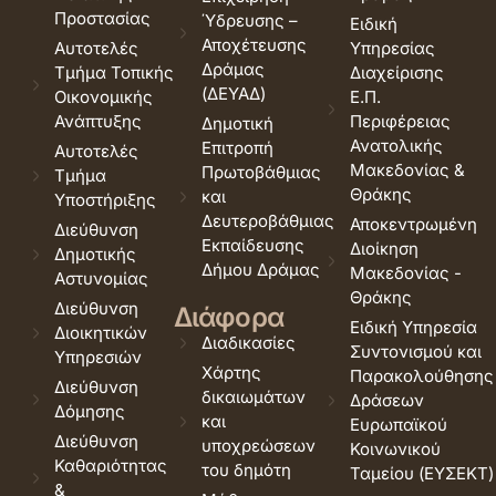
Προστασίας
Ύδρευσης –
Ειδική
Αποχέτευσης
Αυτοτελές
Υπηρεσίας
Δράμας
Τμήμα Τοπικής
Διαχείρισης
(ΔΕΥΑΔ)
Οικονομικής
Ε.Π.
Ανάπτυξης
Περιφέρειας
Δημοτική
Ανατολικής
Επιτροπή
Αυτοτελές
Μακεδονίας &
Πρωτοβάθμιας
Τμήμα
Θράκης
και
Υποστήριξης
Δευτεροβάθμιας
Αποκεντρωμένη
Διεύθυνση
Εκπαίδευσης
Διοίκηση
Δημοτικής
Δήμου Δράμας
Μακεδονίας -
Αστυνομίας
Θράκης
Διεύθυνση
Διάφορα
Ειδική Υπηρεσία
Διοικητικών
Διαδικασίες
Συντονισμού και
Υπηρεσιών
Χάρτης
Παρακολούθησης
Διεύθυνση
δικαιωμάτων
Δράσεων
Δόμησης
και
Ευρωπαϊκού
Διεύθυνση
υποχρεώσεων
Κοινωνικού
Καθαριότητας
του δημότη
Ταμείου (ΕΥΣΕΚΤ)
&