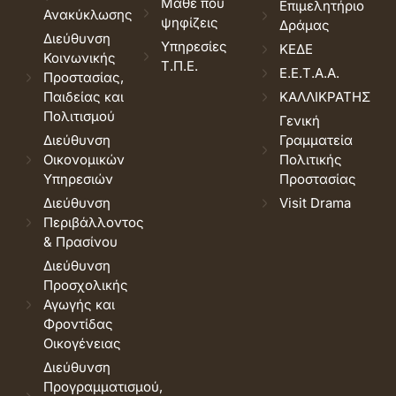
Μάθε που
Επιμελητήριο
Ανακύκλωσης
ψηφίζεις
Δράμας
Διεύθυνση
Υπηρεσίες
ΚΕΔΕ
Κοινωνικής
Τ.Π.Ε.
Ε.Ε.Τ.Α.Α.
Προστασίας,
Παιδείας και
ΚΑΛΛΙΚΡΑΤΗΣ
Πολιτισμού
Γενική
Διεύθυνση
Γραμματεία
Οικονομικών
Πολιτικής
Υπηρεσιών
Προστασίας
Διεύθυνση
Visit Drama
Περιβάλλοντος
& Πρασίνου
Διεύθυνση
Προσχολικής
Αγωγής και
Φροντίδας
Οικογένειας
Διεύθυνση
Προγραμματισμού,