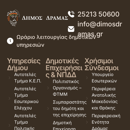
25213 50600
info@dimosdr
amas.gr
Ωράριο λειτουργίας δημοτικών
υπηρεσιών
Υπηρεσίες
Δημοτικές
Χρήσιμοι
Δήμου
Επιχειρήσει
Σύνδεσμοι
ς & ΝΠΔΔ
Αυτοτελές
Υπουργείο
Τμήμα Κ.Ε.Π.
Εσωτερικών
Πολιτιστικός
Οργανισμός –
Αυτοτελές
Περιφέρεια
ΦΤΜΜ
Τμήμα
Ανατολικής
Εσωτερικού
Μακεδονίας
Συμπαραστάτης
Ελέγχου
και Θράκης
του δημότη και
της επιχείρησης
Αυτοτελές
Περιφερειακή
Τμήμα
Ενότητα
Δημοτική
Πολιτικής
Δράμας
Επιχείρηση