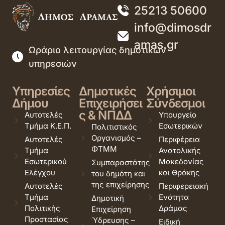
25213 50600
info@dimosdr
amas.gr
Ωράριο λειτουργίας δημοτικών
υπηρεσιών
Υπηρεσίες
Δημοτικές
Χρήσιμοι
Δήμου
Επιχειρήσει
Σύνδεσμοι
ς & ΝΠΔΔ
Αυτοτελές
Υπουργείο
Τμήμα Κ.Ε.Π.
Εσωτερικών
Πολιτιστικός
Οργανισμός –
Αυτοτελές
Περιφέρεια
ΦΤΜΜ
Τμήμα
Ανατολικής
Εσωτερικού
Μακεδονίας
Συμπαραστάτης
Ελέγχου
και Θράκης
του δημότη και
της επιχείρησης
Αυτοτελές
Περιφερειακή
Τμήμα
Ενότητα
Δημοτική
Πολιτικής
Δράμας
Επιχείρηση
Προστασίας
Ύδρευσης –
Ειδική