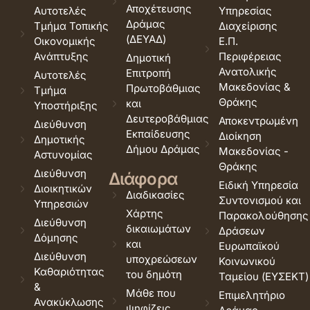
Αποχέτευσης
Αυτοτελές
Υπηρεσίας
Δράμας
Τμήμα Τοπικής
Διαχείρισης
(ΔΕΥΑΔ)
Οικονομικής
Ε.Π.
Ανάπτυξης
Περιφέρειας
Δημοτική
Ανατολικής
Επιτροπή
Αυτοτελές
Μακεδονίας &
Πρωτοβάθμιας
Τμήμα
Θράκης
και
Υποστήριξης
Δευτεροβάθμιας
Αποκεντρωμένη
Διεύθυνση
Εκπαίδευσης
Διοίκηση
Δημοτικής
Δήμου Δράμας
Μακεδονίας -
Αστυνομίας
Θράκης
Διεύθυνση
Διάφορα
Ειδική Υπηρεσία
Διοικητικών
Διαδικασίες
Συντονισμού και
Υπηρεσιών
Χάρτης
Παρακολούθησης
Διεύθυνση
δικαιωμάτων
Δράσεων
Δόμησης
και
Ευρωπαϊκού
Διεύθυνση
υποχρεώσεων
Κοινωνικού
Καθαριότητας
του δημότη
Ταμείου (ΕΥΣΕΚΤ)
&
Μάθε που
Επιμελητήριο
Ανακύκλωσης
ψηφίζεις