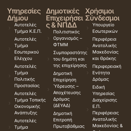
Υπηρεσίες
Δημοτικές
Χρήσιμοι
Δήμου
Επιχειρήσει
Σύνδεσμοι
ς & ΝΠΔΔ
Αυτοτελές
Υπουργείο
Τμήμα Κ.Ε.Π.
Εσωτερικών
Πολιτιστικός
Οργανισμός –
Αυτοτελές
Περιφέρεια
ΦΤΜΜ
Τμήμα
Ανατολικής
Εσωτερικού
Μακεδονίας
Συμπαραστάτης
Ελέγχου
και Θράκης
του δημότη και
της επιχείρησης
Αυτοτελές
Περιφερειακή
Τμήμα
Ενότητα
Δημοτική
Πολιτικής
Δράμας
Επιχείρηση
Προστασίας
Ύδρευσης –
Ειδική
Αποχέτευσης
Αυτοτελές
Υπηρεσίας
Δράμας
Τμήμα Τοπικής
Διαχείρισης
(ΔΕΥΑΔ)
Οικονομικής
Ε.Π.
Ανάπτυξης
Περιφέρειας
Δημοτική
Ανατολικής
Επιτροπή
Αυτοτελές
Μακεδονίας &
Πρωτοβάθμιας
Τμήμα