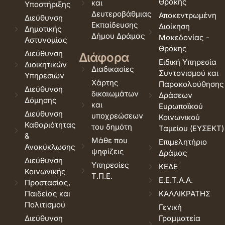
Θράκης
και
Υποστήριξης
Δευτεροβάθμιας
Αποκεντρωμένη
Διεύθυνση
Εκπαίδευσης
Διοίκηση
Δημοτικής
Δήμου Δράμας
Μακεδονίας -
Αστυνομίας
Θράκης
Διεύθυνση
Διάφορα
Ειδική Υπηρεσία
Διοικητικών
Διαδικασίες
Συντονισμού και
Υπηρεσιών
Χάρτης
Παρακολούθησης
Διεύθυνση
δικαιωμάτων
Δράσεων
Δόμησης
και
Ευρωπαϊκού
Διεύθυνση
υποχρεώσεων
Κοινωνικού
Καθαριότητας
του δημότη
Ταμείου (ΕΥΣΕΚΤ)
&
Μάθε που
Επιμελητήριο
Ανακύκλωσης
ψηφίζεις
Δράμας
Διεύθυνση
Υπηρεσίες
ΚΕΔΕ
Κοινωνικής
Τ.Π.Ε.
Ε.Ε.Τ.Α.Α.
Προστασίας,
Παιδείας και
ΚΑΛΛΙΚΡΑΤΗΣ
Πολιτισμού
Γενική
Διεύθυνση
Γραμματεία