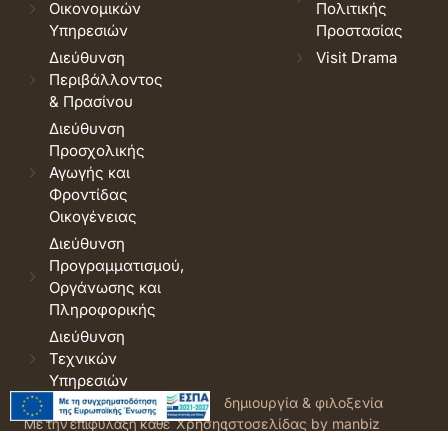
Οικονομικών
Πολιτικής
Υπηρεσιών
Προστασίας
Διεύθυνση
Visit Drama
Περιβάλλοντος
& Πρασίνου
Διεύθυνση
Προσχολικής
Αγωγής και
Φροντίδας
Οικογένειας
Διεύθυνση
Προγραμματισμού,
Οργάνωσης και
Πληροφορικής
Διεύθυνση
Τεχνικών
Υπηρεσιών
© 2026 Δήμος Δράμας.
Όροι
δημιουργία & φιλοξενία
Με την επιφύλαξη κάθε
Χρήσης
ιστοσελίδας by manbiz
νόμιμου δικαιώματος.