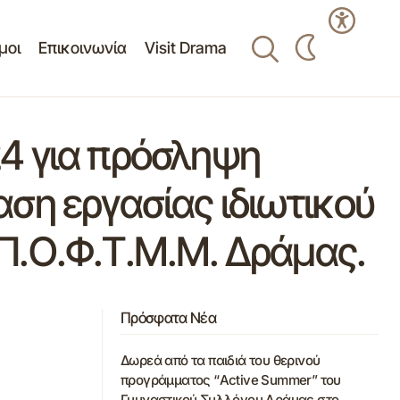
μοι
Επικοινωνία
Visit Drama
4 για πρόσληψη
ση εργασίας ιδιωτικού
υ Π.Ο.Φ.Τ.Μ.Μ. Δράμας.
Πρόσφατα Νέα
Δωρεά από τα παιδιά του θερινού
προγράμματος “Active Summer” του
Γυμναστικού Συλλόγου Δράμας στο