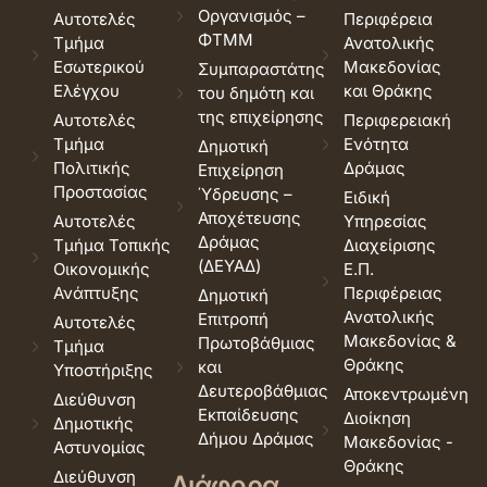
Οργανισμός –
Αυτοτελές
Περιφέρεια
ΦΤΜΜ
Τμήμα
Ανατολικής
Εσωτερικού
Μακεδονίας
Συμπαραστάτης
Ελέγχου
και Θράκης
του δημότη και
της επιχείρησης
Αυτοτελές
Περιφερειακή
Τμήμα
Ενότητα
Δημοτική
Πολιτικής
Δράμας
Επιχείρηση
Προστασίας
Ύδρευσης –
Ειδική
Αποχέτευσης
Αυτοτελές
Υπηρεσίας
Δράμας
Τμήμα Τοπικής
Διαχείρισης
(ΔΕΥΑΔ)
Οικονομικής
Ε.Π.
Ανάπτυξης
Περιφέρειας
Δημοτική
Ανατολικής
Επιτροπή
Αυτοτελές
Μακεδονίας &
Πρωτοβάθμιας
Τμήμα
Θράκης
και
Υποστήριξης
Δευτεροβάθμιας
Αποκεντρωμένη
Διεύθυνση
Εκπαίδευσης
Διοίκηση
Δημοτικής
Δήμου Δράμας
Μακεδονίας -
Αστυνομίας
Θράκης
Διεύθυνση
Διάφορα