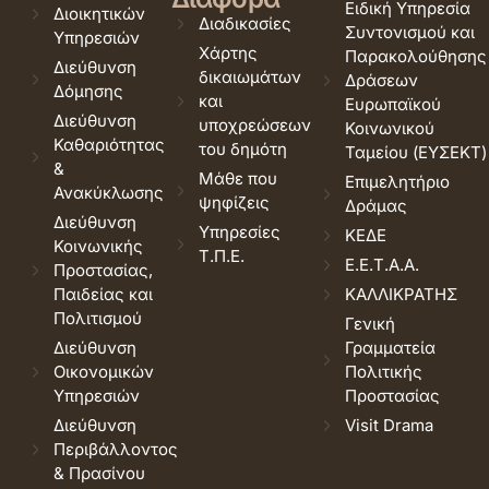
Ειδική Υπηρεσία
Διοικητικών
Διαδικασίες
Συντονισμού και
Υπηρεσιών
Χάρτης
Παρακολούθησης
Διεύθυνση
δικαιωμάτων
Δράσεων
Δόμησης
και
Ευρωπαϊκού
Διεύθυνση
υποχρεώσεων
Κοινωνικού
Καθαριότητας
του δημότη
Ταμείου (ΕΥΣΕΚΤ)
&
Μάθε που
Επιμελητήριο
Ανακύκλωσης
ψηφίζεις
Δράμας
Διεύθυνση
Υπηρεσίες
ΚΕΔΕ
Κοινωνικής
Τ.Π.Ε.
Ε.Ε.Τ.Α.Α.
Προστασίας,
Παιδείας και
ΚΑΛΛΙΚΡΑΤΗΣ
Πολιτισμού
Γενική
Διεύθυνση
Γραμματεία
Οικονομικών
Πολιτικής
Υπηρεσιών
Προστασίας
Διεύθυνση
Visit Drama
Περιβάλλοντος
& Πρασίνου