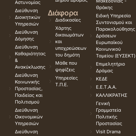
Μακεδονίας -
Αστυνομίας
Θράκης
Διεύθυνση
Διάφορα
Ειδική Υπηρεσία
Διοικητικών
Διαδικασίες
Συντονισμού και
Υπηρεσιών
Χάρτης
Παρακολούθησης
Διεύθυνση
δικαιωμάτων
Δράσεων
Δόμησης
και
Ευρωπαϊκού
Διεύθυνση
υποχρεώσεων
Κοινωνικού
Καθαριότητας
του δημότη
Ταμείου (ΕΥΣΕΚΤ)
&
Μάθε που
Επιμελητήριο
Ανακύκλωσης
ψηφίζεις
Δράμας
Διεύθυνση
Υπηρεσίες
ΚΕΔΕ
Κοινωνικής
Τ.Π.Ε.
Ε.Ε.Τ.Α.Α.
Προστασίας,
Παιδείας και
ΚΑΛΛΙΚΡΑΤΗΣ
Πολιτισμού
Γενική
Διεύθυνση
Γραμματεία
Οικονομικών
Πολιτικής
Υπηρεσιών
Προστασίας
Διεύθυνση
Visit Drama