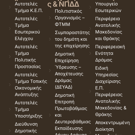
ς & ΝΠΔΔ
Αυτοτελές
Υπουργείο
Τμήμα Κ.Ε.Π.
Εσωτερικών
Πολιτιστικός
Οργανισμός –
Αυτοτελές
Περιφέρεια
ΦΤΜΜ
Τμήμα
Ανατολικής
Εσωτερικού
Μακεδονίας
Συμπαραστάτης
Ελέγχου
και Θράκης
του δημότη και
της επιχείρησης
Αυτοτελές
Περιφερειακή
Τμήμα
Ενότητα
Δημοτική
Πολιτικής
Δράμας
Επιχείρηση
Προστασίας
Ύδρευσης –
Ειδική
Αποχέτευσης
Αυτοτελές
Υπηρεσίας
Δράμας
Τμήμα Τοπικής
Διαχείρισης
(ΔΕΥΑΔ)
Οικονομικής
Ε.Π.
Ανάπτυξης
Περιφέρειας
Δημοτική
Ανατολικής
Επιτροπή
Αυτοτελές
Μακεδονίας &
Πρωτοβάθμιας
Τμήμα
Θράκης
και
Υποστήριξης
Δευτεροβάθμιας
Αποκεντρωμένη
Διεύθυνση
Εκπαίδευσης
Διοίκηση
Δημοτικής
Δήμου Δράμας