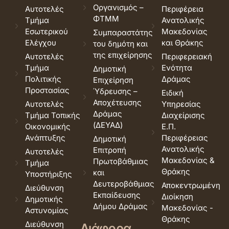
Οργανισμός –
Αυτοτελές
Περιφέρεια
ΦΤΜΜ
Τμήμα
Ανατολικής
Εσωτερικού
Μακεδονίας
Συμπαραστάτης
Ελέγχου
και Θράκης
του δημότη και
της επιχείρησης
Αυτοτελές
Περιφερειακή
Τμήμα
Ενότητα
Δημοτική
Πολιτικής
Δράμας
Επιχείρηση
Προστασίας
Ύδρευσης –
Ειδική
Αποχέτευσης
Αυτοτελές
Υπηρεσίας
Δράμας
Τμήμα Τοπικής
Διαχείρισης
(ΔΕΥΑΔ)
Οικονομικής
Ε.Π.
Ανάπτυξης
Περιφέρειας
Δημοτική
Ανατολικής
Επιτροπή
Αυτοτελές
Μακεδονίας &
Πρωτοβάθμιας
Τμήμα
Θράκης
και
Υποστήριξης
Δευτεροβάθμιας
Αποκεντρωμένη
Διεύθυνση
Εκπαίδευσης
Διοίκηση
Δημοτικής
Δήμου Δράμας
Μακεδονίας -
Αστυνομίας
Θράκης
Διεύθυνση
Διάφορα