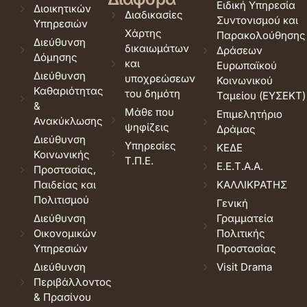
Ειδική Υπηρεσία
Διοικητικών
Διαδικασίες
Συντονισμού και
Υπηρεσιών
Χάρτης
Παρακολούθησης
Διεύθυνση
δικαιωμάτων
Δράσεων
Δόμησης
και
Ευρωπαϊκού
Διεύθυνση
υποχρεώσεων
Κοινωνικού
Καθαριότητας
του δημότη
Ταμείου (ΕΥΣΕΚΤ)
&
Μάθε που
Επιμελητήριο
Ανακύκλωσης
ψηφίζεις
Δράμας
Διεύθυνση
Υπηρεσίες
ΚΕΔΕ
Κοινωνικής
Τ.Π.Ε.
Ε.Ε.Τ.Α.Α.
Προστασίας,
Παιδείας και
ΚΑΛΛΙΚΡΑΤΗΣ
Πολιτισμού
Γενική
Διεύθυνση
Γραμματεία
Οικονομικών
Πολιτικής
Υπηρεσιών
Προστασίας
Διεύθυνση
Visit Drama
Περιβάλλοντος
& Πρασίνου