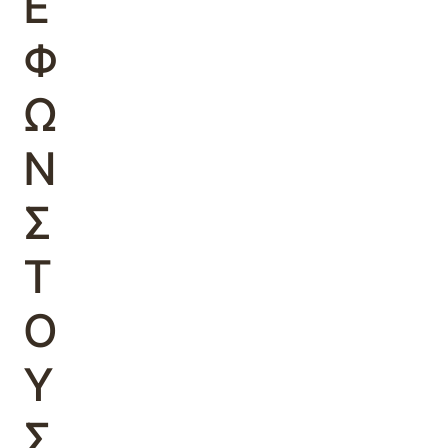
Ε
Φ
Ω
Ν
Σ
Τ
Ο
Υ
Σ