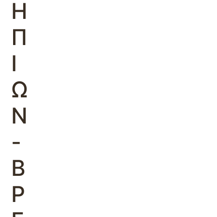
Η
Π
Ι
Ω
Ν
-
Β
Ρ