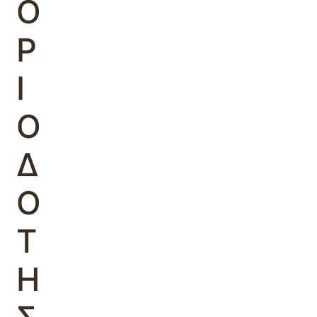
Ο
Ρ
Ι
Ο
Δ
Ο
Τ
Η