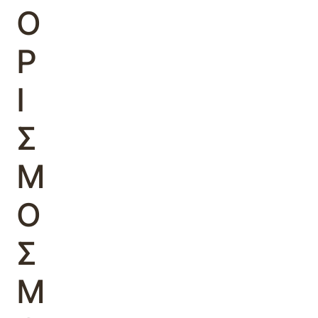
Ο
Ρ
Ι
Σ
Μ
Ο
Σ
Μ