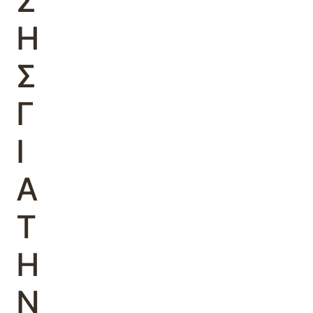
Σ
Η
Σ
Γ
Ι
Α
Τ
Η
Ν