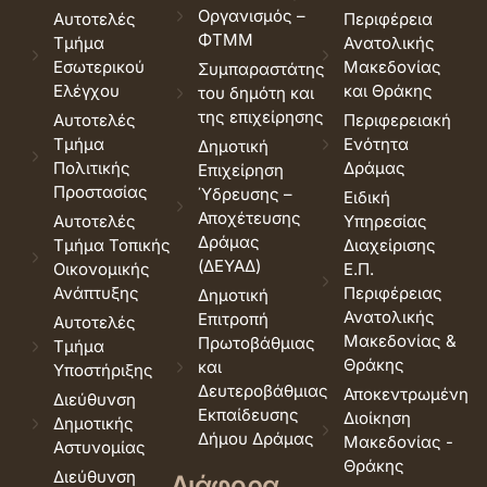
Οργανισμός –
Αυτοτελές
Περιφέρεια
ΦΤΜΜ
Τμήμα
Ανατολικής
Εσωτερικού
Μακεδονίας
Συμπαραστάτης
Ελέγχου
και Θράκης
του δημότη και
της επιχείρησης
Αυτοτελές
Περιφερειακή
Τμήμα
Ενότητα
Δημοτική
Πολιτικής
Δράμας
Επιχείρηση
Προστασίας
Ύδρευσης –
Ειδική
Αποχέτευσης
Αυτοτελές
Υπηρεσίας
Δράμας
Τμήμα Τοπικής
Διαχείρισης
(ΔΕΥΑΔ)
Οικονομικής
Ε.Π.
Ανάπτυξης
Περιφέρειας
Δημοτική
Ανατολικής
Επιτροπή
Αυτοτελές
Μακεδονίας &
Πρωτοβάθμιας
Τμήμα
Θράκης
και
Υποστήριξης
Δευτεροβάθμιας
Αποκεντρωμένη
Διεύθυνση
Εκπαίδευσης
Διοίκηση
Δημοτικής
Δήμου Δράμας
Μακεδονίας -
Αστυνομίας
Θράκης
Διεύθυνση
Διάφορα