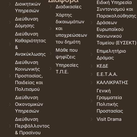
Ειδική Υπηρεσία
Διοικητικών
Διαδικασίες
Συντονισμού και
Υπηρεσιών
Χάρτης
Παρακολούθησης
Διεύθυνση
δικαιωμάτων
Δράσεων
Δόμησης
και
Ευρωπαϊκού
Διεύθυνση
υποχρεώσεων
Κοινωνικού
Καθαριότητας
του δημότη
Ταμείου (ΕΥΣΕΚΤ)
&
Μάθε που
Επιμελητήριο
Ανακύκλωσης
ψηφίζεις
Δράμας
Διεύθυνση
Υπηρεσίες
ΚΕΔΕ
Κοινωνικής
Τ.Π.Ε.
Ε.Ε.Τ.Α.Α.
Προστασίας,
Παιδείας και
ΚΑΛΛΙΚΡΑΤΗΣ
Πολιτισμού
Γενική
Διεύθυνση
Γραμματεία
Οικονομικών
Πολιτικής
Υπηρεσιών
Προστασίας
Διεύθυνση
Visit Drama
Περιβάλλοντος
& Πρασίνου