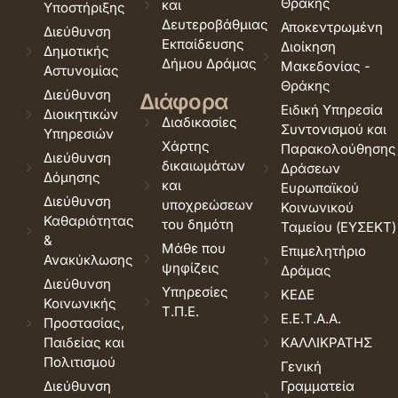
Θράκης
και
Υποστήριξης
Δευτεροβάθμιας
Αποκεντρωμένη
Διεύθυνση
Εκπαίδευσης
Διοίκηση
Δημοτικής
Δήμου Δράμας
Μακεδονίας -
Αστυνομίας
Θράκης
Διεύθυνση
Διάφορα
Ειδική Υπηρεσία
Διοικητικών
Διαδικασίες
Συντονισμού και
Υπηρεσιών
Χάρτης
Παρακολούθησης
Διεύθυνση
δικαιωμάτων
Δράσεων
Δόμησης
και
Ευρωπαϊκού
Διεύθυνση
υποχρεώσεων
Κοινωνικού
Καθαριότητας
του δημότη
Ταμείου (ΕΥΣΕΚΤ)
&
Μάθε που
Επιμελητήριο
Ανακύκλωσης
ψηφίζεις
Δράμας
Διεύθυνση
Υπηρεσίες
ΚΕΔΕ
Κοινωνικής
Τ.Π.Ε.
Ε.Ε.Τ.Α.Α.
Προστασίας,
Παιδείας και
ΚΑΛΛΙΚΡΑΤΗΣ
Πολιτισμού
Γενική
Διεύθυνση
Γραμματεία