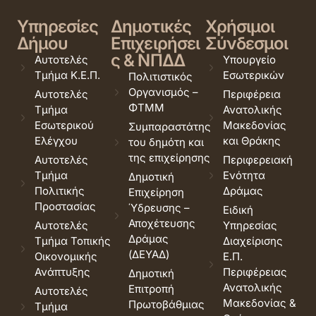
Υπηρεσίες
Δημοτικές
Χρήσιμοι
Δήμου
Επιχειρήσει
Σύνδεσμοι
ς & ΝΠΔΔ
Αυτοτελές
Υπουργείο
Τμήμα Κ.Ε.Π.
Εσωτερικών
Πολιτιστικός
Οργανισμός –
Αυτοτελές
Περιφέρεια
ΦΤΜΜ
Τμήμα
Ανατολικής
Εσωτερικού
Μακεδονίας
Συμπαραστάτης
Ελέγχου
και Θράκης
του δημότη και
της επιχείρησης
Αυτοτελές
Περιφερειακή
Τμήμα
Ενότητα
Δημοτική
Πολιτικής
Δράμας
Επιχείρηση
Προστασίας
Ύδρευσης –
Ειδική
Αποχέτευσης
Αυτοτελές
Υπηρεσίας
Δράμας
Τμήμα Τοπικής
Διαχείρισης
(ΔΕΥΑΔ)
Οικονομικής
Ε.Π.
Ανάπτυξης
Περιφέρειας
Δημοτική
Ανατολικής
Επιτροπή
Αυτοτελές
Μακεδονίας &
Πρωτοβάθμιας
Τμήμα