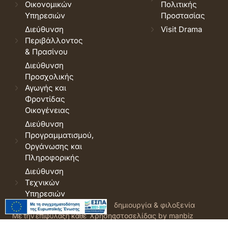
Οικονομικών
Πολιτικής
Υπηρεσιών
Προστασίας
Διεύθυνση
Visit Drama
Περιβάλλοντος
& Πρασίνου
Διεύθυνση
Προσχολικής
Αγωγής και
Φροντίδας
Οικογένειας
Διεύθυνση
Προγραμματισμού,
Οργάνωσης και
Πληροφορικής
Διεύθυνση
Τεχνικών
Υπηρεσιών
© 2026 Δήμος Δράμας.
Όροι
δημιουργία & φιλοξενία
Με την επιφύλαξη κάθε
Χρήσης
ιστοσελίδας by manbiz
νόμιμου δικαιώματος.