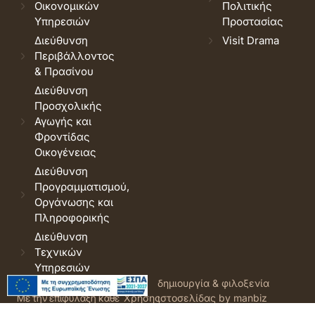
Οικονομικών
Πολιτικής
Υπηρεσιών
Προστασίας
Διεύθυνση
Visit Drama
Περιβάλλοντος
& Πρασίνου
Διεύθυνση
Προσχολικής
Αγωγής και
Φροντίδας
Οικογένειας
Διεύθυνση
Προγραμματισμού,
Οργάνωσης και
Πληροφορικής
Διεύθυνση
Τεχνικών
Υπηρεσιών
© 2026 Δήμος Δράμας.
Όροι
δημιουργία & φιλοξενία
Με την επιφύλαξη κάθε
Χρήσης
ιστοσελίδας by manbiz
νόμιμου δικαιώματος.