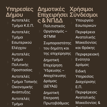
Υπηρεσίες
Δημοτικές
Χρήσιμοι
Δήμου
Επιχειρήσει
Σύνδεσμοι
ς & ΝΠΔΔ
Αυτοτελές
Υπουργείο
Τμήμα Κ.Ε.Π.
Εσωτερικών
Πολιτιστικός
Οργανισμός –
Αυτοτελές
Περιφέρεια
ΦΤΜΜ
Τμήμα
Ανατολικής
Εσωτερικού
Μακεδονίας
Συμπαραστάτης
Ελέγχου
και Θράκης
του δημότη και
της επιχείρησης
Αυτοτελές
Περιφερειακή
Τμήμα
Ενότητα
Δημοτική
Πολιτικής
Δράμας
Επιχείρηση
Προστασίας
Ύδρευσης –
Ειδική
Αποχέτευσης
Αυτοτελές
Υπηρεσίας
Δράμας
Τμήμα Τοπικής
Διαχείρισης
(ΔΕΥΑΔ)
Οικονομικής
Ε.Π.
Ανάπτυξης
Περιφέρειας
Δημοτική
Ανατολικής
Επιτροπή
Αυτοτελές
Μακεδονίας &
Πρωτοβάθμιας
Τμήμα