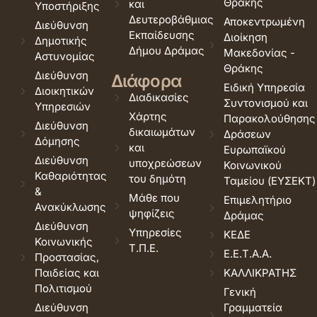
Θράκης
και
Υποστήριξης
Δευτεροβάθμιας
Αποκεντρωμένη
Διεύθυνση
Εκπαίδευσης
Διοίκηση
Δημοτικής
Δήμου Δράμας
Μακεδονίας -
Αστυνομίας
Θράκης
Διεύθυνση
Διάφορα
Ειδική Υπηρεσία
Διοικητικών
Διαδικασίες
Συντονισμού και
Υπηρεσιών
Χάρτης
Παρακολούθησης
Διεύθυνση
δικαιωμάτων
Δράσεων
Δόμησης
και
Ευρωπαϊκού
Διεύθυνση
υποχρεώσεων
Κοινωνικού
Καθαριότητας
του δημότη
Ταμείου (ΕΥΣΕΚΤ)
&
Μάθε που
Επιμελητήριο
Ανακύκλωσης
ψηφίζεις
Δράμας
Διεύθυνση
Υπηρεσίες
ΚΕΔΕ
Κοινωνικής
Τ.Π.Ε.
Ε.Ε.Τ.Α.Α.
Προστασίας,
Παιδείας και
ΚΑΛΛΙΚΡΑΤΗΣ
Πολιτισμού
Γενική
Διεύθυνση
Γραμματεία