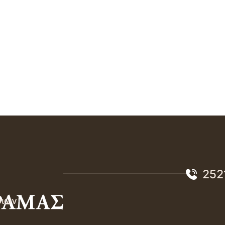
252
σιών