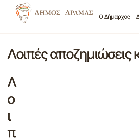
Ο Δήμαρχος
Λοιπές αποζημιώσεις 
Λ
ο
ι
π