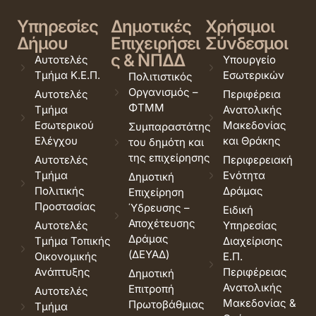
Υπηρεσίες
Δημοτικές
Χρήσιμοι
Δήμου
Επιχειρήσει
Σύνδεσμοι
ς & ΝΠΔΔ
Αυτοτελές
Υπουργείο
Τμήμα Κ.Ε.Π.
Εσωτερικών
Πολιτιστικός
Οργανισμός –
Αυτοτελές
Περιφέρεια
ΦΤΜΜ
Τμήμα
Ανατολικής
Εσωτερικού
Μακεδονίας
Συμπαραστάτης
Ελέγχου
και Θράκης
του δημότη και
της επιχείρησης
Αυτοτελές
Περιφερειακή
Τμήμα
Ενότητα
Δημοτική
Πολιτικής
Δράμας
Επιχείρηση
Προστασίας
Ύδρευσης –
Ειδική
Αποχέτευσης
Αυτοτελές
Υπηρεσίας
Δράμας
Τμήμα Τοπικής
Διαχείρισης
(ΔΕΥΑΔ)
Οικονομικής
Ε.Π.
Ανάπτυξης
Περιφέρειας
Δημοτική
Ανατολικής
Επιτροπή
Αυτοτελές
Μακεδονίας &
Πρωτοβάθμιας
Τμήμα