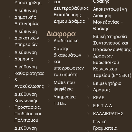
Θράκης
και
Υποστήριξης
Δευτεροβάθμιας
Αποκεντρωμένη
Διεύθυνση
Εκπαίδευσης
Διοίκηση
Δημοτικής
Δήμου Δράμας
Μακεδονίας -
Αστυνομίας
Θράκης
Διεύθυνση
Διάφορα
Ειδική Υπηρεσία
Διοικητικών
Διαδικασίες
Συντονισμού και
Υπηρεσιών
Χάρτης
Παρακολούθησης
Διεύθυνση
δικαιωμάτων
Δράσεων
Δόμησης
και
Ευρωπαϊκού
Διεύθυνση
υποχρεώσεων
Κοινωνικού
Καθαριότητας
του δημότη
Ταμείου (ΕΥΣΕΚΤ)
&
Μάθε που
Επιμελητήριο
Ανακύκλωσης
ψηφίζεις
Δράμας
Διεύθυνση
Υπηρεσίες
ΚΕΔΕ
Κοινωνικής
Τ.Π.Ε.
Ε.Ε.Τ.Α.Α.
Προστασίας,
Παιδείας και
ΚΑΛΛΙΚΡΑΤΗΣ
Πολιτισμού
Γενική
Διεύθυνση
Γραμματεία