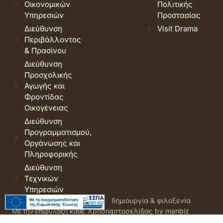
Οικονομικών
Πολιτικής
Υπηρεσιών
Προστασίας
Διεύθυνση
Visit Drama
Περιβάλλοντος
& Πρασίνου
Διεύθυνση
Προσχολικής
Αγωγής και
Φροντίδας
Οικογένειας
Διεύθυνση
Προγραμματισμού,
Οργάνωσης και
Πληροφορικής
Διεύθυνση
Τεχνικών
Υπηρεσιών
© 2026 Δήμος Δράμας.
Όροι
δημιουργία & φιλοξενία
Με την επιφύλαξη κάθε
Χρήσης
ιστοσελίδας by manbiz
νόμιμου δικαιώματος.