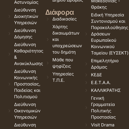
Μακεδονίας -
Αστυνομίας
Θράκης
Διεύθυνση
Διάφορα
Ειδική Υπηρεσία
Διοικητικών
Διαδικασίες
Συντονισμού και
Υπηρεσιών
Χάρτης
Παρακολούθησης
Διεύθυνση
δικαιωμάτων
Δράσεων
Δόμησης
και
Ευρωπαϊκού
Διεύθυνση
υποχρεώσεων
Κοινωνικού
Καθαριότητας
του δημότη
Ταμείου (ΕΥΣΕΚΤ)
&
Μάθε που
Επιμελητήριο
Ανακύκλωσης
ψηφίζεις
Δράμας
Διεύθυνση
Υπηρεσίες
ΚΕΔΕ
Κοινωνικής
Τ.Π.Ε.
Ε.Ε.Τ.Α.Α.
Προστασίας,
Παιδείας και
ΚΑΛΛΙΚΡΑΤΗΣ
Πολιτισμού
Γενική
Διεύθυνση
Γραμματεία
Οικονομικών
Πολιτικής
Υπηρεσιών
Προστασίας
Διεύθυνση
Visit Drama