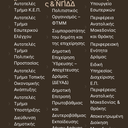
ς & ΝΠΔΔ
Αυτοτελές
Υπουργείο
Τμήμα Κ.Ε.Π.
Εσωτερικών
Πολιτιστικός
Οργανισμός –
Αυτοτελές
Περιφέρεια
ΦΤΜΜ
Τμήμα
Ανατολικής
Εσωτερικού
Μακεδονίας
Συμπαραστάτης
Ελέγχου
και Θράκης
του δημότη και
της επιχείρησης
Αυτοτελές
Περιφερειακή
Τμήμα
Ενότητα
Δημοτική
Πολιτικής
Δράμας
Επιχείρηση
Προστασίας
Ύδρευσης –
Ειδική
Αποχέτευσης
Αυτοτελές
Υπηρεσίας
Δράμας
Τμήμα Τοπικής
Διαχείρισης
(ΔΕΥΑΔ)
Οικονομικής
Ε.Π.
Ανάπτυξης
Περιφέρειας
Δημοτική
Ανατολικής
Επιτροπή
Αυτοτελές
Μακεδονίας &
Πρωτοβάθμιας
Τμήμα
Θράκης
και
Υποστήριξης
Δευτεροβάθμιας
Αποκεντρωμένη
Διεύθυνση
Εκπαίδευσης
Διοίκηση
Δημοτικής
Δήμου Δράμας