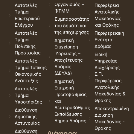
Οργανισμός –
Αυτοτελές
Περιφέρεια
ΦΤΜΜ
Τμήμα
Ανατολικής
Εσωτερικού
Μακεδονίας
Συμπαραστάτης
Ελέγχου
και Θράκης
του δημότη και
της επιχείρησης
Αυτοτελές
Περιφερειακή
Τμήμα
Ενότητα
Δημοτική
Πολιτικής
Δράμας
Επιχείρηση
Προστασίας
Ύδρευσης –
Ειδική
Αποχέτευσης
Αυτοτελές
Υπηρεσίας
Δράμας
Τμήμα Τοπικής
Διαχείρισης
(ΔΕΥΑΔ)
Οικονομικής
Ε.Π.
Ανάπτυξης
Περιφέρειας
Δημοτική
Ανατολικής
Επιτροπή
Αυτοτελές
Μακεδονίας &
Πρωτοβάθμιας
Τμήμα
Θράκης
και
Υποστήριξης
Δευτεροβάθμιας
Αποκεντρωμένη
Διεύθυνση
Εκπαίδευσης
Διοίκηση
Δημοτικής
Δήμου Δράμας
Μακεδονίας -
Αστυνομίας
Θράκης
Διεύθυνση
Διάφορα