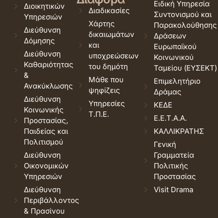
Ειδική Υπηρεσία
Διοικητικών
Διαδικασίες
Συντονισμού και
Υπηρεσιών
Χάρτης
Παρακολούθησης
Διεύθυνση
δικαιωμάτων
Δράσεων
Δόμησης
και
Ευρωπαϊκού
Διεύθυνση
υποχρεώσεων
Κοινωνικού
Καθαριότητας
του δημότη
Ταμείου (ΕΥΣΕΚΤ)
&
Μάθε που
Επιμελητήριο
Ανακύκλωσης
ψηφίζεις
Δράμας
Διεύθυνση
Υπηρεσίες
ΚΕΔΕ
Κοινωνικής
Τ.Π.Ε.
Ε.Ε.Τ.Α.Α.
Προστασίας,
Παιδείας και
ΚΑΛΛΙΚΡΑΤΗΣ
Πολιτισμού
Γενική
Διεύθυνση
Γραμματεία
Οικονομικών
Πολιτικής
Υπηρεσιών
Προστασίας
Διεύθυνση
Visit Drama
Περιβάλλοντος
& Πρασίνου