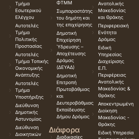
ΦΤΜΜ
Τμήμα
Ανατολικής
Εσωτερικού
Μακεδονίας
Συμπαραστάτης
Ελέγχου
και Θράκης
του δημότη και
της επιχείρησης
Αυτοτελές
Περιφερειακή
Τμήμα
Ενότητα
Δημοτική
Πολιτικής
Δράμας
Επιχείρηση
Προστασίας
Ύδρευσης –
Ειδική
Αποχέτευσης
Αυτοτελές
Υπηρεσίας
Δράμας
Τμήμα Τοπικής
Διαχείρισης
(ΔΕΥΑΔ)
Οικονομικής
Ε.Π.
Ανάπτυξης
Περιφέρειας
Δημοτική
Ανατολικής
Επιτροπή
Αυτοτελές
Μακεδονίας &
Πρωτοβάθμιας
Τμήμα
Θράκης
και
Υποστήριξης
Δευτεροβάθμιας
Αποκεντρωμένη
Διεύθυνση
Εκπαίδευσης
Διοίκηση
Δημοτικής
Δήμου Δράμας
Μακεδονίας -
Αστυνομίας
Θράκης
Διεύθυνση
Διάφορα
Ειδική Υπηρεσία
Διοικητικών
Διαδικασίες