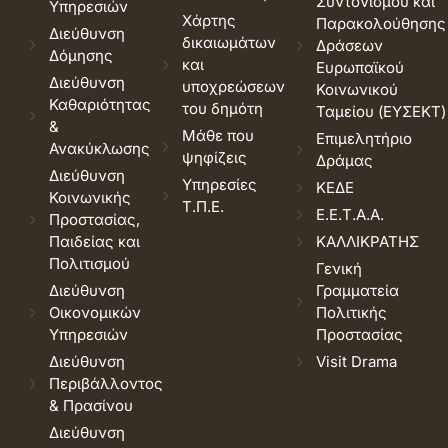
Συντονισμού και
Υπηρεσιών
Χάρτης
Παρακολούθησης
Διεύθυνση
δικαιωμάτων
Δράσεων
Δόμησης
και
Ευρωπαϊκού
Διεύθυνση
υποχρεώσεων
Κοινωνικού
Καθαριότητας
του δημότη
Ταμείου (ΕΥΣΕΚΤ)
&
Μάθε που
Επιμελητήριο
Ανακύκλωσης
ψηφίζεις
Δράμας
Διεύθυνση
Υπηρεσίες
ΚΕΔΕ
Κοινωνικής
Τ.Π.Ε.
Ε.Ε.Τ.Α.Α.
Προστασίας,
Παιδείας και
ΚΑΛΛΙΚΡΑΤΗΣ
Πολιτισμού
Γενική
Διεύθυνση
Γραμματεία
Οικονομικών
Πολιτικής
Υπηρεσιών
Προστασίας
Διεύθυνση
Visit Drama
Περιβάλλοντος
& Πρασίνου
Διεύθυνση