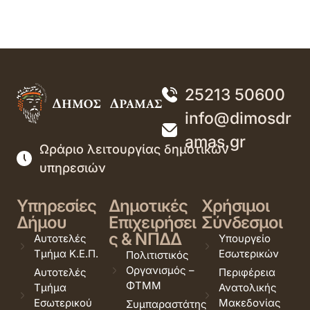
25213 50600
info@dimosdr
amas.gr
Ωράριο λειτουργίας δημοτικών
υπηρεσιών
Υπηρεσίες
Δημοτικές
Χρήσιμοι
Δήμου
Επιχειρήσει
Σύνδεσμοι
ς & ΝΠΔΔ
Αυτοτελές
Υπουργείο
Τμήμα Κ.Ε.Π.
Εσωτερικών
Πολιτιστικός
Οργανισμός –
Αυτοτελές
Περιφέρεια
ΦΤΜΜ
Τμήμα
Ανατολικής
Εσωτερικού
Μακεδονίας
Συμπαραστάτης