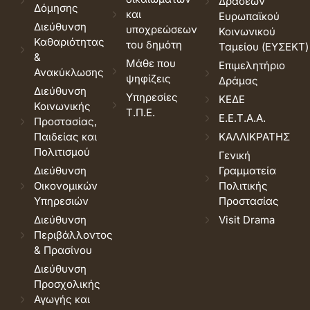
Δράσεων
Δόμησης
και
Ευρωπαϊκού
Διεύθυνση
υποχρεώσεων
Κοινωνικού
Καθαριότητας
του δημότη
Ταμείου (ΕΥΣΕΚΤ)
&
Μάθε που
Επιμελητήριο
Ανακύκλωσης
ψηφίζεις
Δράμας
Διεύθυνση
Υπηρεσίες
ΚΕΔΕ
Κοινωνικής
Τ.Π.Ε.
Ε.Ε.Τ.Α.Α.
Προστασίας,
Παιδείας και
ΚΑΛΛΙΚΡΑΤΗΣ
Πολιτισμού
Γενική
Διεύθυνση
Γραμματεία
Οικονομικών
Πολιτικής
Υπηρεσιών
Προστασίας
Διεύθυνση
Visit Drama
Περιβάλλοντος
& Πρασίνου
Διεύθυνση
Προσχολικής
Αγωγής και