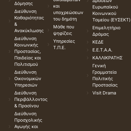
Δράσεων
Δόμησης
και
Ευρωπαϊκού
Διεύθυνση
υποχρεώσεων
Κοινωνικού
Καθαριότητας
του δημότη
Ταμείου (ΕΥΣΕΚΤ)
&
Μάθε που
Επιμελητήριο
Ανακύκλωσης
ψηφίζεις
Δράμας
Διεύθυνση
Υπηρεσίες
ΚΕΔΕ
Κοινωνικής
Τ.Π.Ε.
Ε.Ε.Τ.Α.Α.
Προστασίας,
Παιδείας και
ΚΑΛΛΙΚΡΑΤΗΣ
Πολιτισμού
Γενική
Διεύθυνση
Γραμματεία
Οικονομικών
Πολιτικής
Υπηρεσιών
Προστασίας
Διεύθυνση
Visit Drama
Περιβάλλοντος
& Πρασίνου
Διεύθυνση
Προσχολικής
Αγωγής και