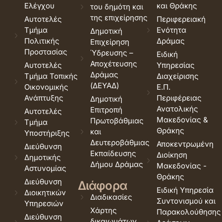
Ελέγχου
και Θράκης
του δημότη και
της επιχείρησης
Αυτοτελές
Περιφερειακή
Τμήμα
Ενότητα
Δημοτική
Πολιτικής
Δράμας
Επιχείρηση
Προστασίας
Ύδρευσης –
Ειδική
Αποχέτευσης
Αυτοτελές
Υπηρεσίας
Δράμας
Τμήμα Τοπικής
Διαχείρισης
(ΔΕΥΑΔ)
Οικονομικής
Ε.Π.
Ανάπτυξης
Περιφέρειας
Δημοτική
Ανατολικής
Επιτροπή
Αυτοτελές
Μακεδονίας &
Πρωτοβάθμιας
Τμήμα
Θράκης
και
Υποστήριξης
Δευτεροβάθμιας
Αποκεντρωμένη
Διεύθυνση
Εκπαίδευσης
Διοίκηση
Δημοτικής
Δήμου Δράμας
Μακεδονίας -
Αστυνομίας
Θράκης
Διεύθυνση
Διάφορα
Ειδική Υπηρεσία
Διοικητικών
Διαδικασίες
Συντονισμού και
Υπηρεσιών
Χάρτης
Παρακολούθησης
Διεύθυνση
δικαιωμάτων