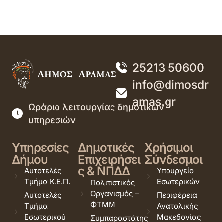
25213 50600
info@dimosdr
amas.gr
Ωράριο λειτουργίας δημοτικών
υπηρεσιών
Υπηρεσίες
Δημοτικές
Χρήσιμοι
Δήμου
Επιχειρήσει
Σύνδεσμοι
ς & ΝΠΔΔ
Αυτοτελές
Υπουργείο
Τμήμα Κ.Ε.Π.
Εσωτερικών
Πολιτιστικός
Οργανισμός –
Αυτοτελές
Περιφέρεια
ΦΤΜΜ
Τμήμα
Ανατολικής
Εσωτερικού
Μακεδονίας
Συμπαραστάτης