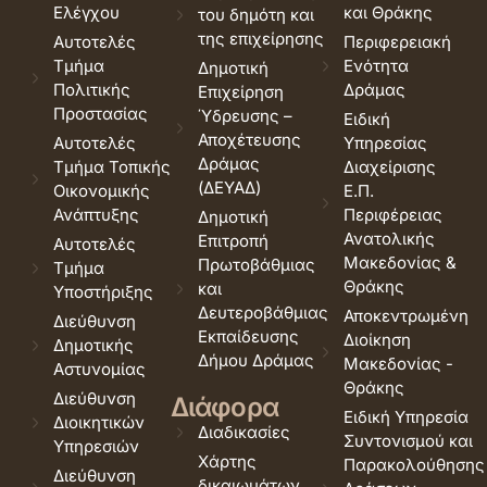
Ελέγχου
και Θράκης
του δημότη και
της επιχείρησης
Αυτοτελές
Περιφερειακή
Τμήμα
Ενότητα
Δημοτική
Πολιτικής
Δράμας
Επιχείρηση
Προστασίας
Ύδρευσης –
Ειδική
Αποχέτευσης
Αυτοτελές
Υπηρεσίας
Δράμας
Τμήμα Τοπικής
Διαχείρισης
(ΔΕΥΑΔ)
Οικονομικής
Ε.Π.
Ανάπτυξης
Περιφέρειας
Δημοτική
Ανατολικής
Επιτροπή
Αυτοτελές
Μακεδονίας &
Πρωτοβάθμιας
Τμήμα
Θράκης
και
Υποστήριξης
Δευτεροβάθμιας
Αποκεντρωμένη
Διεύθυνση
Εκπαίδευσης
Διοίκηση
Δημοτικής
Δήμου Δράμας
Μακεδονίας -
Αστυνομίας
Θράκης
Διεύθυνση
Διάφορα
Ειδική Υπηρεσία
Διοικητικών
Διαδικασίες
Συντονισμού και
Υπηρεσιών
Χάρτης
Παρακολούθησης
Διεύθυνση
δικαιωμάτων