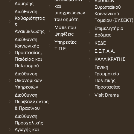
Δράσεων
Δόμησης
και
Ευρωπαϊκού
Διεύθυνση
υποχρεώσεων
Κοινωνικού
Καθαριότητας
του δημότη
Ταμείου (ΕΥΣΕΚΤ)
&
Μάθε που
Επιμελητήριο
Ανακύκλωσης
ψηφίζεις
Δράμας
Διεύθυνση
Υπηρεσίες
ΚΕΔΕ
Κοινωνικής
Τ.Π.Ε.
Ε.Ε.Τ.Α.Α.
Προστασίας,
Παιδείας και
ΚΑΛΛΙΚΡΑΤΗΣ
Πολιτισμού
Γενική
Διεύθυνση
Γραμματεία
Οικονομικών
Πολιτικής
Υπηρεσιών
Προστασίας
Διεύθυνση
Visit Drama
Περιβάλλοντος
& Πρασίνου
Διεύθυνση
Προσχολικής
Αγωγής και