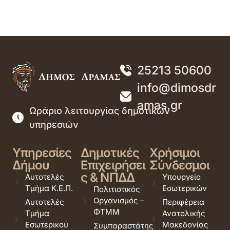
25213 50600
info@dimosdr
amas.gr
Ωράριο λειτουργίας δημοτικών
υπηρεσιών
Υπηρεσίες
Δημοτικές
Χρήσιμοι
Δήμου
Επιχειρήσει
Σύνδεσμοι
ς & ΝΠΔΔ
Αυτοτελές
Υπουργείο
Τμήμα Κ.Ε.Π.
Εσωτερικών
Πολιτιστικός
Οργανισμός –
Αυτοτελές
Περιφέρεια
ΦΤΜΜ
Τμήμα
Ανατολικής
Εσωτερικού
Μακεδονίας
Συμπαραστάτης