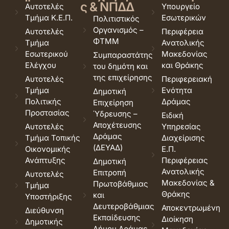
ς & ΝΠΔΔ
Αυτοτελές
Υπουργείο
Τμήμα Κ.Ε.Π.
Εσωτερικών
Πολιτιστικός
Οργανισμός –
Αυτοτελές
Περιφέρεια
ΦΤΜΜ
Τμήμα
Ανατολικής
Εσωτερικού
Μακεδονίας
Συμπαραστάτης
Ελέγχου
και Θράκης
του δημότη και
της επιχείρησης
Αυτοτελές
Περιφερειακή
Τμήμα
Ενότητα
Δημοτική
Πολιτικής
Δράμας
Επιχείρηση
Προστασίας
Ύδρευσης –
Ειδική
Αποχέτευσης
Αυτοτελές
Υπηρεσίας
Δράμας
Τμήμα Τοπικής
Διαχείρισης
(ΔΕΥΑΔ)
Οικονομικής
Ε.Π.
Ανάπτυξης
Περιφέρειας
Δημοτική
Ανατολικής
Επιτροπή
Αυτοτελές
Μακεδονίας &
Πρωτοβάθμιας
Τμήμα
Θράκης
και
Υποστήριξης
Δευτεροβάθμιας
Αποκεντρωμένη
Διεύθυνση
Εκπαίδευσης
Διοίκηση
Δημοτικής
Δήμου Δράμας