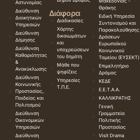
Μακεδονίας -
Αστυνομίας
Θράκης
Διεύθυνση
Διάφορα
Ειδική Υπηρεσία
Διοικητικών
Διαδικασίες
Συντονισμού και
Υπηρεσιών
Χάρτης
Παρακολούθησης
Διεύθυνση
δικαιωμάτων
Δράσεων
Δόμησης
και
Ευρωπαϊκού
Διεύθυνση
υποχρεώσεων
Κοινωνικού
Καθαριότητας
του δημότη
Ταμείου (ΕΥΣΕΚΤ)
&
Μάθε που
Επιμελητήριο
Ανακύκλωσης
ψηφίζεις
Δράμας
Διεύθυνση
Υπηρεσίες
ΚΕΔΕ
Κοινωνικής
Τ.Π.Ε.
Ε.Ε.Τ.Α.Α.
Προστασίας,
Παιδείας και
ΚΑΛΛΙΚΡΑΤΗΣ
Πολιτισμού
Γενική
Διεύθυνση
Γραμματεία
Οικονομικών
Πολιτικής
Υπηρεσιών
Προστασίας
Διεύθυνση
Visit Drama