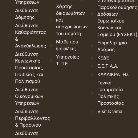
Συντονισμού και
Υπηρεσιών
Χάρτης
Παρακολούθησης
Διεύθυνση
δικαιωμάτων
Δράσεων
Δόμησης
και
Ευρωπαϊκού
Διεύθυνση
υποχρεώσεων
Κοινωνικού
Καθαριότητας
του δημότη
Ταμείου (ΕΥΣΕΚΤ)
&
Μάθε που
Επιμελητήριο
Ανακύκλωσης
ψηφίζεις
Δράμας
Διεύθυνση
Υπηρεσίες
ΚΕΔΕ
Κοινωνικής
Τ.Π.Ε.
Ε.Ε.Τ.Α.Α.
Προστασίας,
Παιδείας και
ΚΑΛΛΙΚΡΑΤΗΣ
Πολιτισμού
Γενική
Διεύθυνση
Γραμματεία
Οικονομικών
Πολιτικής
Υπηρεσιών
Προστασίας
Διεύθυνση
Visit Drama
Περιβάλλοντος
& Πρασίνου
Διεύθυνση