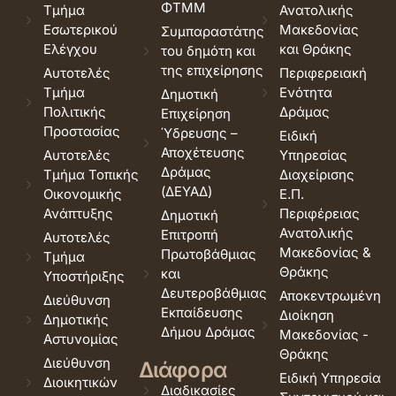
ΦΤΜΜ
Τμήμα
Ανατολικής
Εσωτερικού
Μακεδονίας
Συμπαραστάτης
Ελέγχου
και Θράκης
του δημότη και
της επιχείρησης
Αυτοτελές
Περιφερειακή
Τμήμα
Ενότητα
Δημοτική
Πολιτικής
Δράμας
Επιχείρηση
Προστασίας
Ύδρευσης –
Ειδική
Αποχέτευσης
Αυτοτελές
Υπηρεσίας
Δράμας
Τμήμα Τοπικής
Διαχείρισης
(ΔΕΥΑΔ)
Οικονομικής
Ε.Π.
Ανάπτυξης
Περιφέρειας
Δημοτική
Ανατολικής
Επιτροπή
Αυτοτελές
Μακεδονίας &
Πρωτοβάθμιας
Τμήμα
Θράκης
και
Υποστήριξης
Δευτεροβάθμιας
Αποκεντρωμένη
Διεύθυνση
Εκπαίδευσης
Διοίκηση
Δημοτικής
Δήμου Δράμας
Μακεδονίας -
Αστυνομίας
Θράκης
Διεύθυνση
Διάφορα
Ειδική Υπηρεσία
Διοικητικών
Διαδικασίες