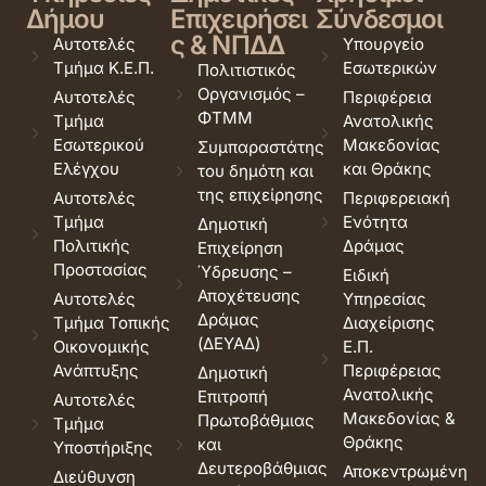
Δήμου
Επιχειρήσει
Σύνδεσμοι
ς & ΝΠΔΔ
Αυτοτελές
Υπουργείο
Τμήμα Κ.Ε.Π.
Εσωτερικών
Πολιτιστικός
Οργανισμός –
Αυτοτελές
Περιφέρεια
ΦΤΜΜ
Τμήμα
Ανατολικής
Εσωτερικού
Μακεδονίας
Συμπαραστάτης
Ελέγχου
και Θράκης
του δημότη και
της επιχείρησης
Αυτοτελές
Περιφερειακή
Τμήμα
Ενότητα
Δημοτική
Πολιτικής
Δράμας
Επιχείρηση
Προστασίας
Ύδρευσης –
Ειδική
Αποχέτευσης
Αυτοτελές
Υπηρεσίας
Δράμας
Τμήμα Τοπικής
Διαχείρισης
(ΔΕΥΑΔ)
Οικονομικής
Ε.Π.
Ανάπτυξης
Περιφέρειας
Δημοτική
Ανατολικής
Επιτροπή
Αυτοτελές
Μακεδονίας &
Πρωτοβάθμιας
Τμήμα
Θράκης
και
Υποστήριξης
Δευτεροβάθμιας
Αποκεντρωμένη
Διεύθυνση