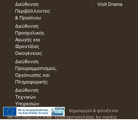
Διεύθυνση
Visit Drama
Περιβάλλοντος
& Πρασίνου
Διεύθυνση
Προσχολικής
Αγωγής και
Φροντίδας
Οικογένειας
Διεύθυνση
Προγραμματισμού,
Οργάνωσης και
Πληροφορικής
Διεύθυνση
Τεχνικών
Υπηρεσιών
© 2026 Δήμος Δράμας.
Όροι
δημιουργία & φιλοξενία
Με την επιφύλαξη κάθε
Χρήσης
ιστοσελίδας by manbiz
νόμιμου δικαιώματος.