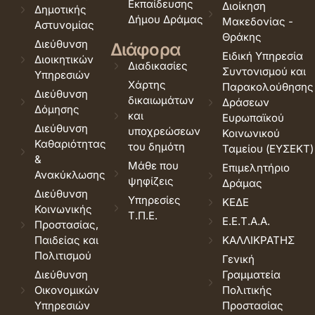
Εκπαίδευσης
Διοίκηση
Δημοτικής
Δήμου Δράμας
Μακεδονίας -
Αστυνομίας
Θράκης
Διεύθυνση
Διάφορα
Ειδική Υπηρεσία
Διοικητικών
Διαδικασίες
Συντονισμού και
Υπηρεσιών
Χάρτης
Παρακολούθησης
Διεύθυνση
δικαιωμάτων
Δράσεων
Δόμησης
και
Ευρωπαϊκού
Διεύθυνση
υποχρεώσεων
Κοινωνικού
Καθαριότητας
του δημότη
Ταμείου (ΕΥΣΕΚΤ)
&
Μάθε που
Επιμελητήριο
Ανακύκλωσης
ψηφίζεις
Δράμας
Διεύθυνση
Υπηρεσίες
ΚΕΔΕ
Κοινωνικής
Τ.Π.Ε.
Ε.Ε.Τ.Α.Α.
Προστασίας,
Παιδείας και
ΚΑΛΛΙΚΡΑΤΗΣ
Πολιτισμού
Γενική
Διεύθυνση
Γραμματεία
Οικονομικών
Πολιτικής
Υπηρεσιών
Προστασίας