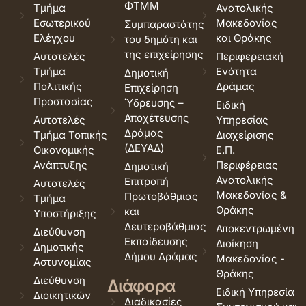
ΦΤΜΜ
Τμήμα
Ανατολικής
Εσωτερικού
Μακεδονίας
Συμπαραστάτης
Ελέγχου
και Θράκης
του δημότη και
της επιχείρησης
Αυτοτελές
Περιφερειακή
Τμήμα
Ενότητα
Δημοτική
Πολιτικής
Δράμας
Επιχείρηση
Προστασίας
Ύδρευσης –
Ειδική
Αποχέτευσης
Αυτοτελές
Υπηρεσίας
Δράμας
Τμήμα Τοπικής
Διαχείρισης
(ΔΕΥΑΔ)
Οικονομικής
Ε.Π.
Ανάπτυξης
Περιφέρειας
Δημοτική
Ανατολικής
Επιτροπή
Αυτοτελές
Μακεδονίας &
Πρωτοβάθμιας
Τμήμα
Θράκης
και
Υποστήριξης
Δευτεροβάθμιας
Αποκεντρωμένη
Διεύθυνση
Εκπαίδευσης
Διοίκηση
Δημοτικής
Δήμου Δράμας
Μακεδονίας -
Αστυνομίας
Θράκης
Διεύθυνση
Διάφορα
Ειδική Υπηρεσία
Διοικητικών
Διαδικασίες