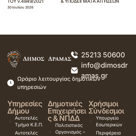
ΤΟΥ ν.4849/2021 & ΥΠΟΔΕΙΓΜΑΤΑ ΑΙΤΗΣΕΩΝ
30 Ιουλίου 2026
25213 50600
info@dimosdr
amas.gr
Ωράριο λειτουργίας δημοτικών
υπηρεσιών
Υπηρεσίες
Δημοτικές
Χρήσιμοι
Δήμου
Επιχειρήσει
Σύνδεσμοι
ς & ΝΠΔΔ
Αυτοτελές
Υπουργείο
Τμήμα Κ.Ε.Π.
Εσωτερικών
Πολιτιστικός
Οργανισμός –
Αυτοτελές
Περιφέρεια