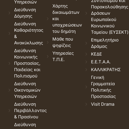
Συντονισμού και
Υπηρεσιών
Χάρτης
Παρακολούθησης
Διεύθυνση
δικαιωμάτων
Δράσεων
Δόμησης
και
Ευρωπαϊκού
Διεύθυνση
υποχρεώσεων
Κοινωνικού
Καθαριότητας
του δημότη
Ταμείου (ΕΥΣΕΚΤ)
&
Μάθε που
Επιμελητήριο
Ανακύκλωσης
ψηφίζεις
Δράμας
Διεύθυνση
Υπηρεσίες
ΚΕΔΕ
Κοινωνικής
Τ.Π.Ε.
Ε.Ε.Τ.Α.Α.
Προστασίας,
Παιδείας και
ΚΑΛΛΙΚΡΑΤΗΣ
Πολιτισμού
Γενική
Διεύθυνση
Γραμματεία
Οικονομικών
Πολιτικής
Υπηρεσιών
Προστασίας
Διεύθυνση
Visit Drama
Περιβάλλοντος
& Πρασίνου
Διεύθυνση