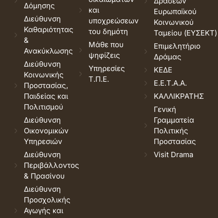
Δράσεων
Δόμησης
και
Ευρωπαϊκού
Διεύθυνση
υποχρεώσεων
Κοινωνικού
Καθαριότητας
του δημότη
Ταμείου (ΕΥΣΕΚΤ)
&
Μάθε που
Επιμελητήριο
Ανακύκλωσης
ψηφίζεις
Δράμας
Διεύθυνση
Υπηρεσίες
ΚΕΔΕ
Κοινωνικής
Τ.Π.Ε.
Ε.Ε.Τ.Α.Α.
Προστασίας,
Παιδείας και
ΚΑΛΛΙΚΡΑΤΗΣ
Πολιτισμού
Γενική
Διεύθυνση
Γραμματεία
Οικονομικών
Πολιτικής
Υπηρεσιών
Προστασίας
Διεύθυνση
Visit Drama
Περιβάλλοντος
& Πρασίνου
Διεύθυνση
Προσχολικής
Αγωγής και