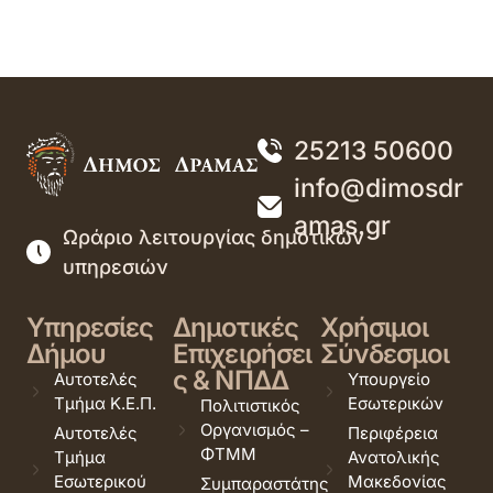
25213 50600
info@dimosdr
amas.gr
Ωράριο λειτουργίας δημοτικών
υπηρεσιών
Υπηρεσίες
Δημοτικές
Χρήσιμοι
Δήμου
Επιχειρήσει
Σύνδεσμοι
ς & ΝΠΔΔ
Αυτοτελές
Υπουργείο
Τμήμα Κ.Ε.Π.
Εσωτερικών
Πολιτιστικός
Οργανισμός –
Αυτοτελές
Περιφέρεια
ΦΤΜΜ
Τμήμα
Ανατολικής
Εσωτερικού
Μακεδονίας
Συμπαραστάτης