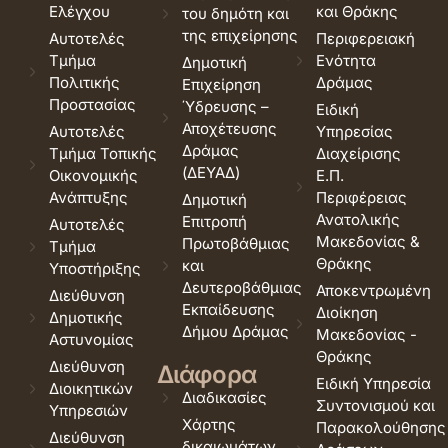
Ελέγχου
και Θράκης
του δημότη και
της επιχείρησης
Αυτοτελές
Περιφερειακή
Τμήμα
Ενότητα
Δημοτική
Πολιτικής
Δράμας
Επιχείρηση
Προστασίας
Ύδρευσης –
Ειδική
Αποχέτευσης
Αυτοτελές
Υπηρεσίας
Δράμας
Τμήμα Τοπικής
Διαχείρισης
(ΔΕΥΑΔ)
Οικονομικής
Ε.Π.
Ανάπτυξης
Περιφέρειας
Δημοτική
Ανατολικής
Επιτροπή
Αυτοτελές
Μακεδονίας &
Πρωτοβάθμιας
Τμήμα
Θράκης
και
Υποστήριξης
Δευτεροβάθμιας
Αποκεντρωμένη
Διεύθυνση
Εκπαίδευσης
Διοίκηση
Δημοτικής
Δήμου Δράμας
Μακεδονίας -
Αστυνομίας
Θράκης
Διεύθυνση
Διάφορα
Ειδική Υπηρεσία
Διοικητικών
Διαδικασίες
Συντονισμού και
Υπηρεσιών
Χάρτης
Παρακολούθησης
Διεύθυνση
δικαιωμάτων