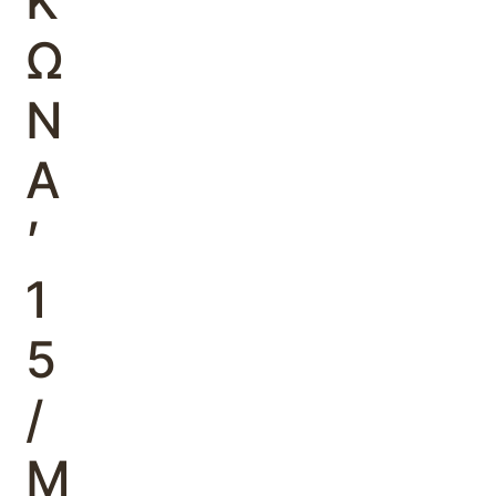
Κ
Ω
Ν
Α
’
1
5
/
Μ