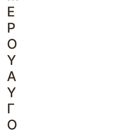
Ε
Ρ
Ο
Υ
Α
Υ
Γ
Ο