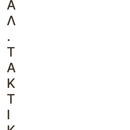
Α
Λ
.
Τ
Α
Κ
Τ
Ι