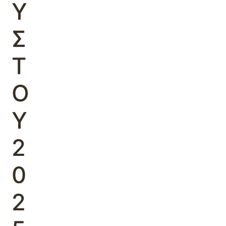
Υ
Σ
Τ
Ο
Υ
2
0
2