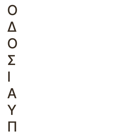
Ο
Δ
Ο
Σ
Ι
Α
Υ
Π