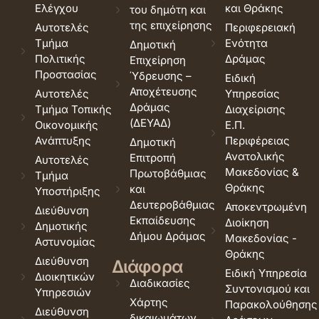
Ελέγχου
και Θράκης
του δημότη και
της επιχείρησης
Αυτοτελές
Περιφερειακή
Τμήμα
Ενότητα
Δημοτική
Πολιτικής
Δράμας
Επιχείρηση
Προστασίας
Ύδρευσης –
Ειδική
Αποχέτευσης
Αυτοτελές
Υπηρεσίας
Δράμας
Τμήμα Τοπικής
Διαχείρισης
(ΔΕΥΑΔ)
Οικονομικής
Ε.Π.
Ανάπτυξης
Περιφέρειας
Δημοτική
Ανατολικής
Επιτροπή
Αυτοτελές
Μακεδονίας &
Πρωτοβάθμιας
Τμήμα
Θράκης
και
Υποστήριξης
Δευτεροβάθμιας
Αποκεντρωμένη
Διεύθυνση
Εκπαίδευσης
Διοίκηση
Δημοτικής
Δήμου Δράμας
Μακεδονίας -
Αστυνομίας
Θράκης
Διεύθυνση
Διάφορα
Ειδική Υπηρεσία
Διοικητικών
Διαδικασίες
Συντονισμού και
Υπηρεσιών
Χάρτης
Παρακολούθησης
Διεύθυνση
δικαιωμάτων