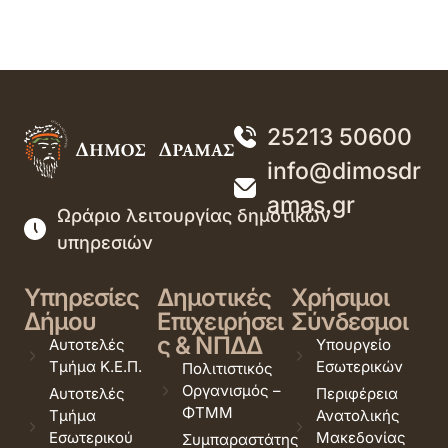
25213 50600
info@dimosdr
amas.gr
Ωράριο λειτουργίας δημοτικών
υπηρεσιών
Υπηρεσίες
Δημοτικές
Χρήσιμοι
Δήμου
Επιχειρήσει
Σύνδεσμοι
ς & ΝΠΔΔ
Αυτοτελές
Υπουργείο
Τμήμα Κ.Ε.Π.
Εσωτερικών
Πολιτιστικός
Οργανισμός –
Αυτοτελές
Περιφέρεια
ΦΤΜΜ
Τμήμα
Ανατολικής
Εσωτερικού
Μακεδονίας
Συμπαραστάτης