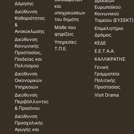
Δράσεων
Δόμησης
και
Ευρωπαϊκού
Διεύθυνση
υποχρεώσεων
Κοινωνικού
Καθαριότητας
του δημότη
Ταμείου (ΕΥΣΕΚΤ)
&
Μάθε που
Επιμελητήριο
Ανακύκλωσης
ψηφίζεις
Δράμας
Διεύθυνση
Υπηρεσίες
ΚΕΔΕ
Κοινωνικής
Τ.Π.Ε.
Ε.Ε.Τ.Α.Α.
Προστασίας,
Παιδείας και
ΚΑΛΛΙΚΡΑΤΗΣ
Πολιτισμού
Γενική
Διεύθυνση
Γραμματεία
Οικονομικών
Πολιτικής
Υπηρεσιών
Προστασίας
Διεύθυνση
Visit Drama
Περιβάλλοντος
& Πρασίνου
Διεύθυνση
Προσχολικής
Αγωγής και