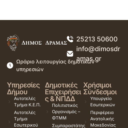
25213 50600
info@dimosdr
amas.gr
Ωράριο λειτουργίας δημοτικών
υπηρεσιών
Υπηρεσίες
Δημοτικές
Χρήσιμοι
Δήμου
Επιχειρήσει
Σύνδεσμοι
ς & ΝΠΔΔ
Αυτοτελές
Υπουργείο
Τμήμα Κ.Ε.Π.
Εσωτερικών
Πολιτιστικός
Οργανισμός –
Αυτοτελές
Περιφέρεια
ΦΤΜΜ
Τμήμα
Ανατολικής
Εσωτερικού
Μακεδονίας
Συμπαραστάτης