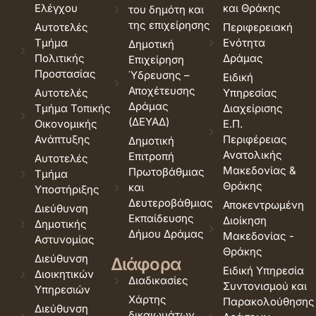
Ελέγχου
και Θράκης
του δημότη και
της επιχείρησης
Αυτοτελές
Περιφερειακή
Τμήμα
Ενότητα
Δημοτική
Πολιτικής
Δράμας
Επιχείρηση
Προστασίας
Ύδρευσης –
Ειδική
Αποχέτευσης
Αυτοτελές
Υπηρεσίας
Δράμας
Τμήμα Τοπικής
Διαχείρισης
(ΔΕΥΑΔ)
Οικονομικής
Ε.Π.
Ανάπτυξης
Περιφέρειας
Δημοτική
Ανατολικής
Επιτροπή
Αυτοτελές
Μακεδονίας &
Πρωτοβάθμιας
Τμήμα
Θράκης
και
Υποστήριξης
Δευτεροβάθμιας
Αποκεντρωμένη
Διεύθυνση
Εκπαίδευσης
Διοίκηση
Δημοτικής
Δήμου Δράμας
Μακεδονίας -
Αστυνομίας
Θράκης
Διεύθυνση
Διάφορα
Ειδική Υπηρεσία
Διοικητικών
Διαδικασίες
Συντονισμού και
Υπηρεσιών
Χάρτης
Παρακολούθησης
Διεύθυνση
δικαιωμάτων