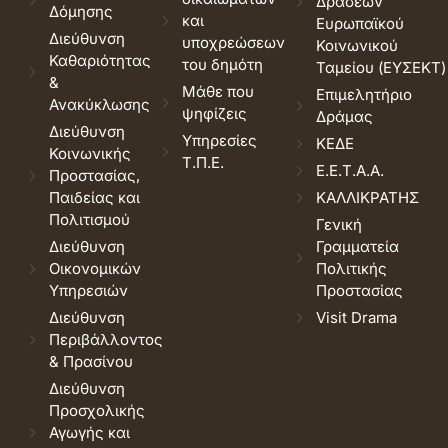
Δράσεων
Δόμησης
και
Ευρωπαϊκού
Διεύθυνση
υποχρεώσεων
Κοινωνικού
Καθαριότητας
του δημότη
Ταμείου (ΕΥΣΕΚΤ)
&
Μάθε που
Επιμελητήριο
Ανακύκλωσης
ψηφίζεις
Δράμας
Διεύθυνση
Υπηρεσίες
ΚΕΔΕ
Κοινωνικής
Τ.Π.Ε.
Ε.Ε.Τ.Α.Α.
Προστασίας,
Παιδείας και
ΚΑΛΛΙΚΡΑΤΗΣ
Πολιτισμού
Γενική
Διεύθυνση
Γραμματεία
Οικονομικών
Πολιτικής
Υπηρεσιών
Προστασίας
Διεύθυνση
Visit Drama
Περιβάλλοντος
& Πρασίνου
Διεύθυνση
Προσχολικής
Αγωγής και