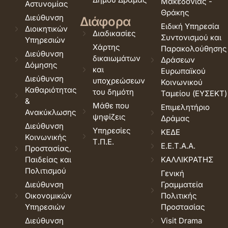
Μακεδονίας -
Αστυνομίας
Θράκης
Διεύθυνση
Διάφορα
Ειδική Υπηρεσία
Διοικητικών
Διαδικασίες
Συντονισμού και
Υπηρεσιών
Χάρτης
Παρακολούθησης
Διεύθυνση
δικαιωμάτων
Δράσεων
Δόμησης
και
Ευρωπαϊκού
Διεύθυνση
υποχρεώσεων
Κοινωνικού
Καθαριότητας
του δημότη
Ταμείου (ΕΥΣΕΚΤ)
&
Μάθε που
Επιμελητήριο
Ανακύκλωσης
ψηφίζεις
Δράμας
Διεύθυνση
Υπηρεσίες
ΚΕΔΕ
Κοινωνικής
Τ.Π.Ε.
Ε.Ε.Τ.Α.Α.
Προστασίας,
Παιδείας και
ΚΑΛΛΙΚΡΑΤΗΣ
Πολιτισμού
Γενική
Διεύθυνση
Γραμματεία
Οικονομικών
Πολιτικής
Υπηρεσιών
Προστασίας
Διεύθυνση
Visit Drama