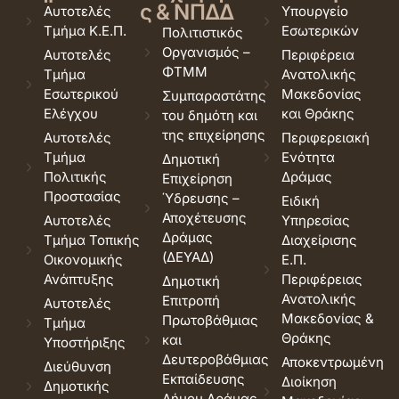
ς & ΝΠΔΔ
Αυτοτελές
Υπουργείο
Τμήμα Κ.Ε.Π.
Εσωτερικών
Πολιτιστικός
Οργανισμός –
Αυτοτελές
Περιφέρεια
ΦΤΜΜ
Τμήμα
Ανατολικής
Εσωτερικού
Μακεδονίας
Συμπαραστάτης
Ελέγχου
και Θράκης
του δημότη και
της επιχείρησης
Αυτοτελές
Περιφερειακή
Τμήμα
Ενότητα
Δημοτική
Πολιτικής
Δράμας
Επιχείρηση
Προστασίας
Ύδρευσης –
Ειδική
Αποχέτευσης
Αυτοτελές
Υπηρεσίας
Δράμας
Τμήμα Τοπικής
Διαχείρισης
(ΔΕΥΑΔ)
Οικονομικής
Ε.Π.
Ανάπτυξης
Περιφέρειας
Δημοτική
Ανατολικής
Επιτροπή
Αυτοτελές
Μακεδονίας &
Πρωτοβάθμιας
Τμήμα
Θράκης
και
Υποστήριξης
Δευτεροβάθμιας
Αποκεντρωμένη
Διεύθυνση
Εκπαίδευσης
Διοίκηση
Δημοτικής
Δήμου Δράμας