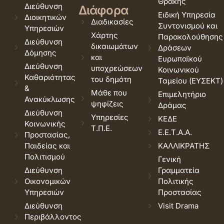
Θράκης
Διεύθυνση
Διάφορα
Ειδική Υπηρεσία
Διοικητικών
Διαδικασίες
Συντονισμού και
Υπηρεσιών
Χάρτης
Παρακολούθησης
Διεύθυνση
δικαιωμάτων
Δράσεων
Δόμησης
και
Ευρωπαϊκού
Διεύθυνση
υποχρεώσεων
Κοινωνικού
Καθαριότητας
του δημότη
Ταμείου (ΕΥΣΕΚΤ)
&
Μάθε που
Επιμελητήριο
Ανακύκλωσης
ψηφίζεις
Δράμας
Διεύθυνση
Υπηρεσίες
ΚΕΔΕ
Κοινωνικής
Τ.Π.Ε.
Ε.Ε.Τ.Α.Α.
Προστασίας,
Παιδείας και
ΚΑΛΛΙΚΡΑΤΗΣ
Πολιτισμού
Γενική
Διεύθυνση
Γραμματεία
Οικονομικών
Πολιτικής
Υπηρεσιών
Προστασίας
Διεύθυνση
Visit Drama
Περιβάλλοντος