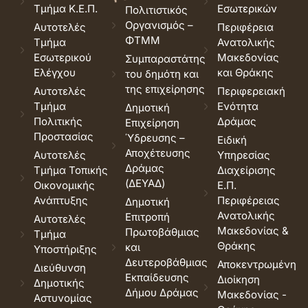
Τμήμα Κ.Ε.Π.
Εσωτερικών
Πολιτιστικός
Οργανισμός –
Αυτοτελές
Περιφέρεια
ΦΤΜΜ
Τμήμα
Ανατολικής
Εσωτερικού
Μακεδονίας
Συμπαραστάτης
Ελέγχου
και Θράκης
του δημότη και
της επιχείρησης
Αυτοτελές
Περιφερειακή
Τμήμα
Ενότητα
Δημοτική
Πολιτικής
Δράμας
Επιχείρηση
Προστασίας
Ύδρευσης –
Ειδική
Αποχέτευσης
Αυτοτελές
Υπηρεσίας
Δράμας
Τμήμα Τοπικής
Διαχείρισης
(ΔΕΥΑΔ)
Οικονομικής
Ε.Π.
Ανάπτυξης
Περιφέρειας
Δημοτική
Ανατολικής
Επιτροπή
Αυτοτελές
Μακεδονίας &
Πρωτοβάθμιας
Τμήμα
Θράκης
και
Υποστήριξης
Δευτεροβάθμιας
Αποκεντρωμένη
Διεύθυνση
Εκπαίδευσης
Διοίκηση
Δημοτικής
Δήμου Δράμας
Μακεδονίας -
Αστυνομίας