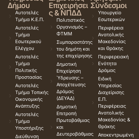
Δήμου
Επιχειρήσει
Σύνδεσμοι
ς & ΝΠΔΔ
Αυτοτελές
Υπουργείο
Τμήμα Κ.Ε.Π.
Εσωτερικών
Πολιτιστικός
Οργανισμός –
Αυτοτελές
Περιφέρεια
ΦΤΜΜ
Τμήμα
Ανατολικής
Εσωτερικού
Μακεδονίας
Συμπαραστάτης
Ελέγχου
και Θράκης
του δημότη και
της επιχείρησης
Αυτοτελές
Περιφερειακή
Τμήμα
Ενότητα
Δημοτική
Πολιτικής
Δράμας
Επιχείρηση
Προστασίας
Ύδρευσης –
Ειδική
Αποχέτευσης
Αυτοτελές
Υπηρεσίας
Δράμας
Τμήμα Τοπικής
Διαχείρισης
(ΔΕΥΑΔ)
Οικονομικής
Ε.Π.
Ανάπτυξης
Περιφέρειας
Δημοτική
Ανατολικής
Επιτροπή
Αυτοτελές
Μακεδονίας &
Πρωτοβάθμιας
Τμήμα
Θράκης
και
Υποστήριξης
Δευτεροβάθμιας
Αποκεντρωμένη
Διεύθυνση