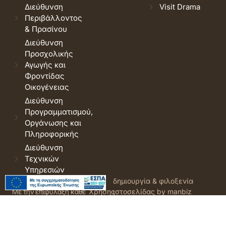
Διεύθυνση
Visit Drama
Περιβάλλοντος
& Πρασίνου
Διεύθυνση
Προσχολικής
Αγωγής και
Φροντίδας
Οικογένειας
Διεύθυνση
Προγραμματισμού,
Οργάνωσης και
Πληροφορικής
Διεύθυνση
Τεχνικών
Υπηρεσιών
© 2026 Δήμος Δράμας.
Όροι
δημιουργία & φιλοξενία
Με την επιφύλαξη κάθε
Χρήσης
ιστοσελίδας by manbiz
νόμιμου δικαιώματος.