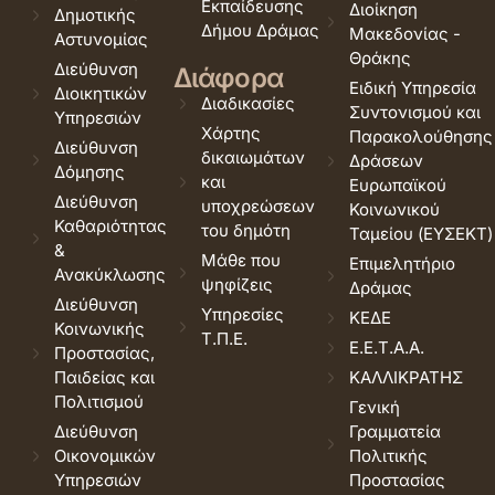
Εκπαίδευσης
Διοίκηση
Δημοτικής
Δήμου Δράμας
Μακεδονίας -
Αστυνομίας
Θράκης
Διεύθυνση
Διάφορα
Ειδική Υπηρεσία
Διοικητικών
Διαδικασίες
Συντονισμού και
Υπηρεσιών
Χάρτης
Παρακολούθησης
Διεύθυνση
δικαιωμάτων
Δράσεων
Δόμησης
και
Ευρωπαϊκού
Διεύθυνση
υποχρεώσεων
Κοινωνικού
Καθαριότητας
του δημότη
Ταμείου (ΕΥΣΕΚΤ)
&
Μάθε που
Επιμελητήριο
Ανακύκλωσης
ψηφίζεις
Δράμας
Διεύθυνση
Υπηρεσίες
ΚΕΔΕ
Κοινωνικής
Τ.Π.Ε.
Ε.Ε.Τ.Α.Α.
Προστασίας,
Παιδείας και
ΚΑΛΛΙΚΡΑΤΗΣ
Πολιτισμού
Γενική
Διεύθυνση
Γραμματεία
Οικονομικών
Πολιτικής
Υπηρεσιών
Προστασίας