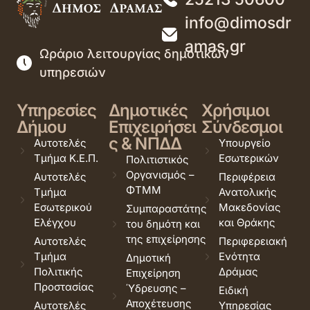
info@dimosdr
amas.gr
Ωράριο λειτουργίας δημοτικών
υπηρεσιών
Υπηρεσίες
Δημοτικές
Χρήσιμοι
Δήμου
Επιχειρήσει
Σύνδεσμοι
ς & ΝΠΔΔ
Αυτοτελές
Υπουργείο
Τμήμα Κ.Ε.Π.
Εσωτερικών
Πολιτιστικός
Οργανισμός –
Αυτοτελές
Περιφέρεια
ΦΤΜΜ
Τμήμα
Ανατολικής
Εσωτερικού
Μακεδονίας
Συμπαραστάτης
Ελέγχου
και Θράκης
του δημότη και
της επιχείρησης
Αυτοτελές
Περιφερειακή
Τμήμα
Ενότητα
Δημοτική
Πολιτικής
Δράμας
Επιχείρηση
Προστασίας
Ύδρευσης –
Ειδική
Αποχέτευσης
Αυτοτελές
Υπηρεσίας