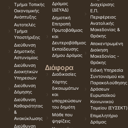
Δράμας
Τμήμα Τοπικής
Διαχείρισης
(ΔΕΥΑΔ)
Οικονομικής
Ε.Π.
Ανάπτυξης
Περιφέρειας
Δημοτική
Ανατολικής
Επιτροπή
Αυτοτελές
Μακεδονίας &
Πρωτοβάθμιας
Τμήμα
Θράκης
και
Υποστήριξης
Δευτεροβάθμιας
Αποκεντρωμένη
Διεύθυνση
Εκπαίδευσης
Διοίκηση
Δημοτικής
Δήμου Δράμας
Μακεδονίας -
Αστυνομίας
Θράκης
Διεύθυνση
Διάφορα
Ειδική Υπηρεσία
Διοικητικών
Διαδικασίες
Συντονισμού και
Υπηρεσιών
Χάρτης
Παρακολούθησης
Διεύθυνση
δικαιωμάτων
Δράσεων
Δόμησης
και
Ευρωπαϊκού
Διεύθυνση
υποχρεώσεων
Κοινωνικού
Καθαριότητας
του δημότη
Ταμείου (ΕΥΣΕΚΤ)
&
Μάθε που
Επιμελητήριο
Ανακύκλωσης
ψηφίζεις
Δράμας
Διεύθυνση