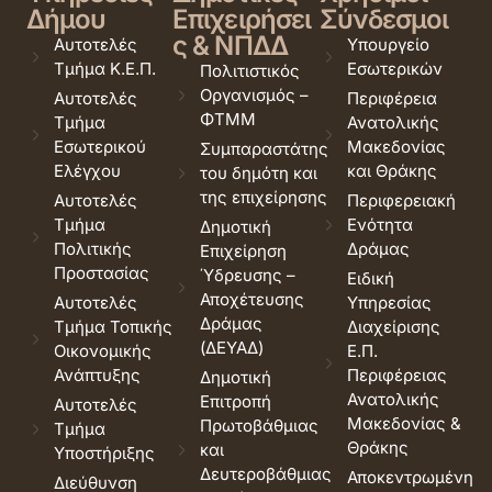
Δήμου
Επιχειρήσει
Σύνδεσμοι
ς & ΝΠΔΔ
Αυτοτελές
Υπουργείο
Τμήμα Κ.Ε.Π.
Εσωτερικών
Πολιτιστικός
Οργανισμός –
Αυτοτελές
Περιφέρεια
ΦΤΜΜ
Τμήμα
Ανατολικής
Εσωτερικού
Μακεδονίας
Συμπαραστάτης
Ελέγχου
και Θράκης
του δημότη και
της επιχείρησης
Αυτοτελές
Περιφερειακή
Τμήμα
Ενότητα
Δημοτική
Πολιτικής
Δράμας
Επιχείρηση
Προστασίας
Ύδρευσης –
Ειδική
Αποχέτευσης
Αυτοτελές
Υπηρεσίας
Δράμας
Τμήμα Τοπικής
Διαχείρισης
(ΔΕΥΑΔ)
Οικονομικής
Ε.Π.
Ανάπτυξης
Περιφέρειας
Δημοτική
Ανατολικής
Επιτροπή
Αυτοτελές
Μακεδονίας &
Πρωτοβάθμιας
Τμήμα
Θράκης
και
Υποστήριξης
Δευτεροβάθμιας
Αποκεντρωμένη
Διεύθυνση