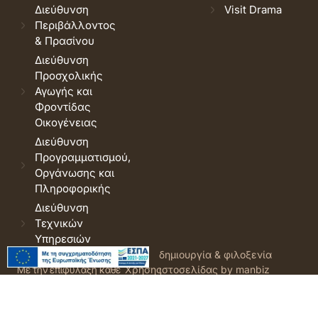
Διεύθυνση
Visit Drama
Περιβάλλοντος
& Πρασίνου
Διεύθυνση
Προσχολικής
Αγωγής και
Φροντίδας
Οικογένειας
Διεύθυνση
Προγραμματισμού,
Οργάνωσης και
Πληροφορικής
Διεύθυνση
Τεχνικών
Υπηρεσιών
© 2026 Δήμος Δράμας.
Όροι
δημιουργία & φιλοξενία
Με την επιφύλαξη κάθε
Χρήσης
ιστοσελίδας by manbiz
νόμιμου δικαιώματος.