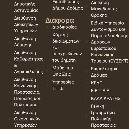
Εκπαίδευσης
Διοίκηση
Δημοτικής
Δήμου Δράμας
Μακεδονίας -
Αστυνομίας
Θράκης
Διεύθυνση
Διάφορα
Ειδική Υπηρεσία
Διοικητικών
Διαδικασίες
Συντονισμού και
Υπηρεσιών
Χάρτης
Παρακολούθησης
Διεύθυνση
δικαιωμάτων
Δράσεων
Δόμησης
και
Ευρωπαϊκού
Διεύθυνση
υποχρεώσεων
Κοινωνικού
Καθαριότητας
του δημότη
Ταμείου (ΕΥΣΕΚΤ)
&
Μάθε που
Επιμελητήριο
Ανακύκλωσης
ψηφίζεις
Δράμας
Διεύθυνση
Υπηρεσίες
ΚΕΔΕ
Κοινωνικής
Τ.Π.Ε.
Ε.Ε.Τ.Α.Α.
Προστασίας,
Παιδείας και
ΚΑΛΛΙΚΡΑΤΗΣ
Πολιτισμού
Γενική
Διεύθυνση
Γραμματεία
Οικονομικών
Πολιτικής
Υπηρεσιών
Προστασίας