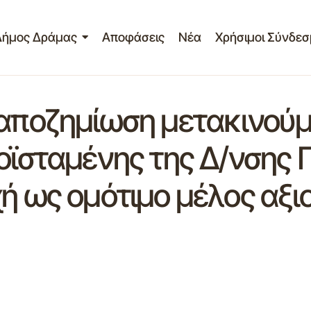
Δήμος Δράμας
Αποφάσεις
Νέα
Χρήσιμοι Σύνδεσ
ι αποζημίωση μετακινο
ροϊσταμένης της Δ/νσης
χή ως ομότιμο μέλος αξ