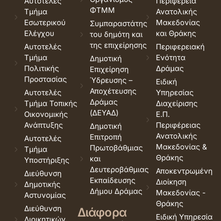
Αυτοτελές
Περιφέρεια
ΦΤΜΜ
Τμήμα
Ανατολικής
Εσωτερικού
Μακεδονίας
Συμπαραστάτης
Ελέγχου
και Θράκης
του δημότη και
της επιχείρησης
Αυτοτελές
Περιφερειακή
Τμήμα
Ενότητα
Δημοτική
Πολιτικής
Δράμας
Επιχείρηση
Προστασίας
Ύδρευσης –
Ειδική
Αποχέτευσης
Αυτοτελές
Υπηρεσίας
Δράμας
Τμήμα Τοπικής
Διαχείρισης
(ΔΕΥΑΔ)
Οικονομικής
Ε.Π.
Ανάπτυξης
Περιφέρειας
Δημοτική
Ανατολικής
Επιτροπή
Αυτοτελές
Μακεδονίας &
Πρωτοβάθμιας
Τμήμα
Θράκης
και
Υποστήριξης
Δευτεροβάθμιας
Αποκεντρωμένη
Διεύθυνση
Εκπαίδευσης
Διοίκηση
Δημοτικής
Δήμου Δράμας
Μακεδονίας -
Αστυνομίας
Θράκης
Διεύθυνση
Διάφορα
Ειδική Υπηρεσία
Διοικητικών