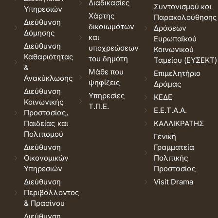
Διαδικασίες
Συντονισμού και
Υπηρεσιών
Χάρτης
Παρακολούθησης
Διεύθυνση
δικαιωμάτων
Δράσεων
Δόμησης
και
Ευρωπαϊκού
Διεύθυνση
υποχρεώσεων
Κοινωνικού
Καθαριότητας
του δημότη
Ταμείου (ΕΥΣΕΚΤ)
&
Μάθε που
Επιμελητήριο
Ανακύκλωσης
ψηφίζεις
Δράμας
Διεύθυνση
Υπηρεσίες
ΚΕΔΕ
Κοινωνικής
Τ.Π.Ε.
Ε.Ε.Τ.Α.Α.
Προστασίας,
Παιδείας και
ΚΑΛΛΙΚΡΑΤΗΣ
Πολιτισμού
Γενική
Διεύθυνση
Γραμματεία
Οικονομικών
Πολιτικής
Υπηρεσιών
Προστασίας
Διεύθυνση
Visit Drama
Περιβάλλοντος
& Πρασίνου
Διεύθυνση