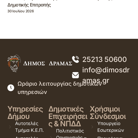
Δημοτικής Επιτροπής
30 Ιουλίου 2026
25213 50600
info@dimosdr
amas.gr
Ωράριο λειτουργίας δημοτικών
υπηρεσιών
Υπηρεσίες
Δημοτικές
Χρήσιμοι
Δήμου
Επιχειρήσει
Σύνδεσμοι
ς & ΝΠΔΔ
Αυτοτελές
Υπουργείο
Τμήμα Κ.Ε.Π.
Εσωτερικών
Πολιτιστικός
Οργανισμός –