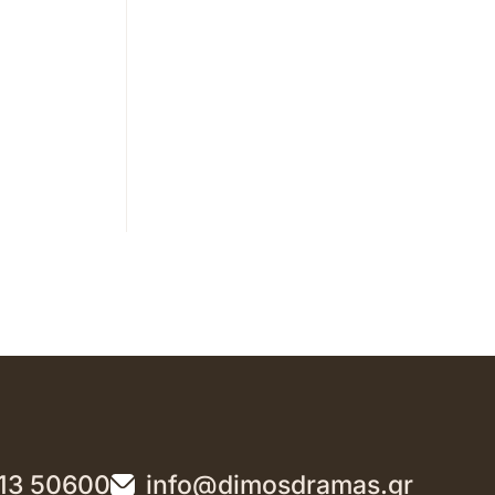
13 50600
info@dimosdramas.gr