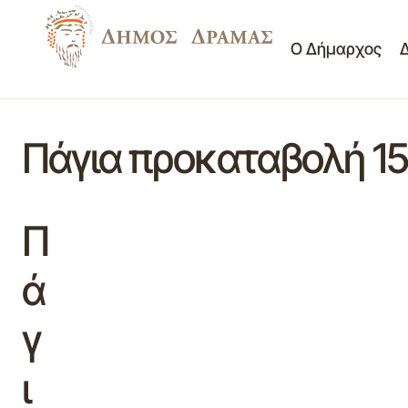
Ο Δήμαρχος
Πάγια προκαταβολή 15
Π
ά
γ
ι