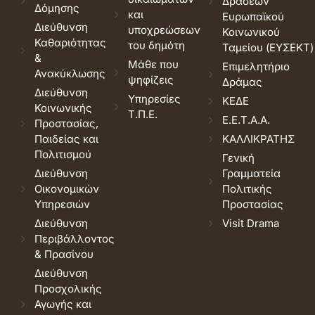
Δράσεων
Δόμησης
και
Ευρωπαϊκού
Διεύθυνση
υποχρεώσεων
Κοινωνικού
Καθαριότητας
του δημότη
Ταμείου (ΕΥΣΕΚΤ)
&
Μάθε που
Επιμελητήριο
Ανακύκλωσης
ψηφίζεις
Δράμας
Διεύθυνση
Υπηρεσίες
ΚΕΔΕ
Κοινωνικής
Τ.Π.Ε.
Ε.Ε.Τ.Α.Α.
Προστασίας,
Παιδείας και
ΚΑΛΛΙΚΡΑΤΗΣ
Πολιτισμού
Γενική
Διεύθυνση
Γραμματεία
Οικονομικών
Πολιτικής
Υπηρεσιών
Προστασίας
Διεύθυνση
Visit Drama
Περιβάλλοντος
& Πρασίνου
Διεύθυνση
Προσχολικής
Αγωγής και