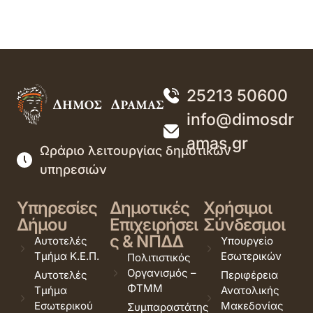
25213 50600
info@dimosdr
amas.gr
Ωράριο λειτουργίας δημοτικών
υπηρεσιών
Υπηρεσίες
Δημοτικές
Χρήσιμοι
Δήμου
Επιχειρήσει
Σύνδεσμοι
ς & ΝΠΔΔ
Αυτοτελές
Υπουργείο
Τμήμα Κ.Ε.Π.
Εσωτερικών
Πολιτιστικός
Οργανισμός –
Αυτοτελές
Περιφέρεια
ΦΤΜΜ
Τμήμα
Ανατολικής
Εσωτερικού
Μακεδονίας
Συμπαραστάτης