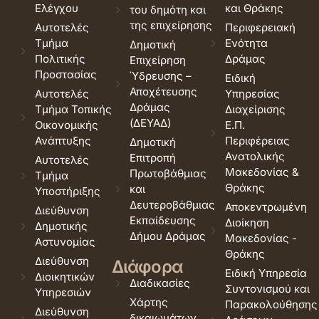
Ελέγχου
και Θράκης
του δημότη και
της επιχείρησης
Αυτοτελές
Περιφερειακή
Τμήμα
Ενότητα
Δημοτική
Πολιτικής
Δράμας
Επιχείρηση
Προστασίας
Ύδρευσης –
Ειδική
Αποχέτευσης
Αυτοτελές
Υπηρεσίας
Δράμας
Τμήμα Τοπικής
Διαχείρισης
(ΔΕΥΑΔ)
Οικονομικής
Ε.Π.
Ανάπτυξης
Περιφέρειας
Δημοτική
Ανατολικής
Επιτροπή
Αυτοτελές
Μακεδονίας &
Πρωτοβάθμιας
Τμήμα
Θράκης
και
Υποστήριξης
Δευτεροβάθμιας
Αποκεντρωμένη
Διεύθυνση
Εκπαίδευσης
Διοίκηση
Δημοτικής
Δήμου Δράμας
Μακεδονίας -
Αστυνομίας
Θράκης
Διεύθυνση
Διάφορα
Ειδική Υπηρεσία
Διοικητικών
Διαδικασίες
Συντονισμού και
Υπηρεσιών
Χάρτης
Παρακολούθησης
Διεύθυνση
δικαιωμάτων