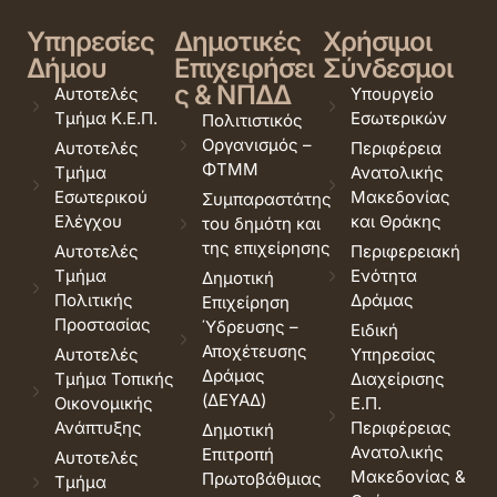
Υπηρεσίες
Δημοτικές
Χρήσιμοι
Δήμου
Επιχειρήσει
Σύνδεσμοι
ς & ΝΠΔΔ
Αυτοτελές
Υπουργείο
Τμήμα Κ.Ε.Π.
Εσωτερικών
Πολιτιστικός
Οργανισμός –
Αυτοτελές
Περιφέρεια
ΦΤΜΜ
Τμήμα
Ανατολικής
Εσωτερικού
Μακεδονίας
Συμπαραστάτης
Ελέγχου
και Θράκης
του δημότη και
της επιχείρησης
Αυτοτελές
Περιφερειακή
Τμήμα
Ενότητα
Δημοτική
Πολιτικής
Δράμας
Επιχείρηση
Προστασίας
Ύδρευσης –
Ειδική
Αποχέτευσης
Αυτοτελές
Υπηρεσίας
Δράμας
Τμήμα Τοπικής
Διαχείρισης
(ΔΕΥΑΔ)
Οικονομικής
Ε.Π.
Ανάπτυξης
Περιφέρειας
Δημοτική
Ανατολικής
Επιτροπή
Αυτοτελές
Μακεδονίας &
Πρωτοβάθμιας
Τμήμα