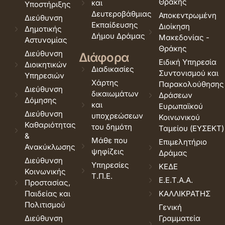
Θράκης
και
Υποστήριξης
Δευτεροβάθμιας
Αποκεντρωμένη
Διεύθυνση
Εκπαίδευσης
Διοίκηση
Δημοτικής
Δήμου Δράμας
Μακεδονίας -
Αστυνομίας
Θράκης
Διεύθυνση
Διάφορα
Ειδική Υπηρεσία
Διοικητικών
Διαδικασίες
Συντονισμού και
Υπηρεσιών
Χάρτης
Παρακολούθησης
Διεύθυνση
δικαιωμάτων
Δράσεων
Δόμησης
και
Ευρωπαϊκού
Διεύθυνση
υποχρεώσεων
Κοινωνικού
Καθαριότητας
του δημότη
Ταμείου (ΕΥΣΕΚΤ)
&
Μάθε που
Επιμελητήριο
Ανακύκλωσης
ψηφίζεις
Δράμας
Διεύθυνση
Υπηρεσίες
ΚΕΔΕ
Κοινωνικής
Τ.Π.Ε.
Ε.Ε.Τ.Α.Α.
Προστασίας,
Παιδείας και
ΚΑΛΛΙΚΡΑΤΗΣ
Πολιτισμού
Γενική
Διεύθυνση
Γραμματεία