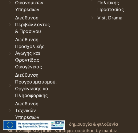
Οικονομικών
Πολιτικής
Υπηρεσιών
Προστασίας
Διεύθυνση
Visit Drama
Περιβάλλοντος
& Πρασίνου
Διεύθυνση
Προσχολικής
Αγωγής και
Φροντίδας
Οικογένειας
Διεύθυνση
Προγραμματισμού,
Οργάνωσης και
Πληροφορικής
Διεύθυνση
Τεχνικών
Υπηρεσιών
© 2026 Δήμος Δράμας.
Όροι
δημιουργία & φιλοξενία
Με την επιφύλαξη κάθε
Χρήσης
ιστοσελίδας by manbiz
νόμιμου δικαιώματος.