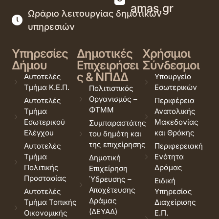
amas.gr
Ωράριο λειτουργίας δημοτικών
υπηρεσιών
Υπηρεσίες
Δημοτικές
Χρήσιμοι
Δήμου
Επιχειρήσει
Σύνδεσμοι
ς & ΝΠΔΔ
Αυτοτελές
Υπουργείο
Τμήμα Κ.Ε.Π.
Εσωτερικών
Πολιτιστικός
Οργανισμός –
Αυτοτελές
Περιφέρεια
ΦΤΜΜ
Τμήμα
Ανατολικής
Εσωτερικού
Μακεδονίας
Συμπαραστάτης
Ελέγχου
και Θράκης
του δημότη και
της επιχείρησης
Αυτοτελές
Περιφερειακή
Τμήμα
Ενότητα
Δημοτική
Πολιτικής
Δράμας
Επιχείρηση
Προστασίας
Ύδρευσης –
Ειδική
Αποχέτευσης
Αυτοτελές
Υπηρεσίας
Δράμας
Τμήμα Τοπικής
Διαχείρισης
(ΔΕΥΑΔ)
Οικονομικής
Ε.Π.