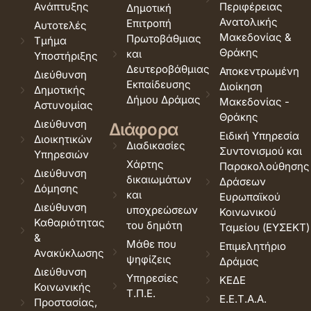
Ανάπτυξης
Περιφέρειας
Δημοτική
Ανατολικής
Επιτροπή
Αυτοτελές
Μακεδονίας &
Πρωτοβάθμιας
Τμήμα
Θράκης
και
Υποστήριξης
Δευτεροβάθμιας
Αποκεντρωμένη
Διεύθυνση
Εκπαίδευσης
Διοίκηση
Δημοτικής
Δήμου Δράμας
Μακεδονίας -
Αστυνομίας
Θράκης
Διεύθυνση
Διάφορα
Ειδική Υπηρεσία
Διοικητικών
Διαδικασίες
Συντονισμού και
Υπηρεσιών
Χάρτης
Παρακολούθησης
Διεύθυνση
δικαιωμάτων
Δράσεων
Δόμησης
και
Ευρωπαϊκού
Διεύθυνση
υποχρεώσεων
Κοινωνικού
Καθαριότητας
του δημότη
Ταμείου (ΕΥΣΕΚΤ)
&
Μάθε που
Επιμελητήριο
Ανακύκλωσης
ψηφίζεις
Δράμας
Διεύθυνση
Υπηρεσίες
ΚΕΔΕ
Κοινωνικής
Τ.Π.Ε.
Ε.Ε.Τ.Α.Α.
Προστασίας,