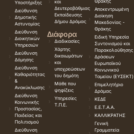
Θράκης
και
Υποστήριξης
Δευτεροβάθμιας
Αποκεντρωμένη
Διεύθυνση
Εκπαίδευσης
Διοίκηση
Δημοτικής
Δήμου Δράμας
Μακεδονίας -
Αστυνομίας
Θράκης
Διεύθυνση
Διάφορα
Ειδική Υπηρεσία
Διοικητικών
Διαδικασίες
Συντονισμού και
Υπηρεσιών
Χάρτης
Παρακολούθησης
Διεύθυνση
δικαιωμάτων
Δράσεων
Δόμησης
και
Ευρωπαϊκού
Διεύθυνση
υποχρεώσεων
Κοινωνικού
Καθαριότητας
του δημότη
Ταμείου (ΕΥΣΕΚΤ)
&
Μάθε που
Επιμελητήριο
Ανακύκλωσης
ψηφίζεις
Δράμας
Διεύθυνση
Υπηρεσίες
ΚΕΔΕ
Κοινωνικής
Τ.Π.Ε.
Ε.Ε.Τ.Α.Α.
Προστασίας,
Παιδείας και
ΚΑΛΛΙΚΡΑΤΗΣ
Πολιτισμού
Γενική
Διεύθυνση
Γραμματεία