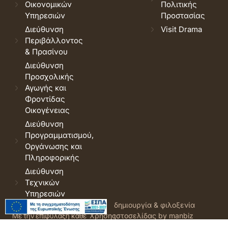
Οικονομικών
Πολιτικής
Υπηρεσιών
Προστασίας
Διεύθυνση
Visit Drama
Περιβάλλοντος
& Πρασίνου
Διεύθυνση
Προσχολικής
Αγωγής και
Φροντίδας
Οικογένειας
Διεύθυνση
Προγραμματισμού,
Οργάνωσης και
Πληροφορικής
Διεύθυνση
Τεχνικών
Υπηρεσιών
© 2026 Δήμος Δράμας.
Όροι
δημιουργία & φιλοξενία
Με την επιφύλαξη κάθε
Χρήσης
ιστοσελίδας by manbiz
νόμιμου δικαιώματος.