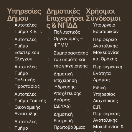
Υπηρεσίες
Δημοτικές
Χρήσιμοι
Δήμου
Επιχειρήσει
Σύνδεσμοι
ς & ΝΠΔΔ
Αυτοτελές
Υπουργείο
Τμήμα Κ.Ε.Π.
Εσωτερικών
Πολιτιστικός
Οργανισμός –
Αυτοτελές
Περιφέρεια
ΦΤΜΜ
Τμήμα
Ανατολικής
Εσωτερικού
Μακεδονίας
Συμπαραστάτης
Ελέγχου
και Θράκης
του δημότη και
της επιχείρησης
Αυτοτελές
Περιφερειακή
Τμήμα
Ενότητα
Δημοτική
Πολιτικής
Δράμας
Επιχείρηση
Προστασίας
Ύδρευσης –
Ειδική
Αποχέτευσης
Αυτοτελές
Υπηρεσίας
Δράμας
Τμήμα Τοπικής
Διαχείρισης
(ΔΕΥΑΔ)
Οικονομικής
Ε.Π.
Ανάπτυξης
Περιφέρειας
Δημοτική
Ανατολικής
Επιτροπή
Αυτοτελές
Μακεδονίας &
Πρωτοβάθμιας
Τμήμα