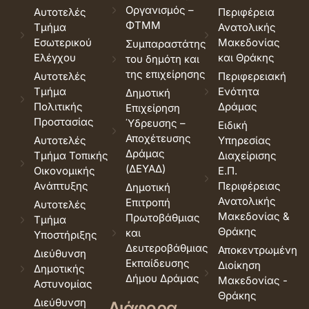
Οργανισμός –
Αυτοτελές
Περιφέρεια
ΦΤΜΜ
Τμήμα
Ανατολικής
Εσωτερικού
Μακεδονίας
Συμπαραστάτης
Ελέγχου
και Θράκης
του δημότη και
της επιχείρησης
Αυτοτελές
Περιφερειακή
Τμήμα
Ενότητα
Δημοτική
Πολιτικής
Δράμας
Επιχείρηση
Προστασίας
Ύδρευσης –
Ειδική
Αποχέτευσης
Αυτοτελές
Υπηρεσίας
Δράμας
Τμήμα Τοπικής
Διαχείρισης
(ΔΕΥΑΔ)
Οικονομικής
Ε.Π.
Ανάπτυξης
Περιφέρειας
Δημοτική
Ανατολικής
Επιτροπή
Αυτοτελές
Μακεδονίας &
Πρωτοβάθμιας
Τμήμα
Θράκης
και
Υποστήριξης
Δευτεροβάθμιας
Αποκεντρωμένη
Διεύθυνση
Εκπαίδευσης
Διοίκηση
Δημοτικής
Δήμου Δράμας
Μακεδονίας -
Αστυνομίας
Θράκης
Διεύθυνση
Διάφορα