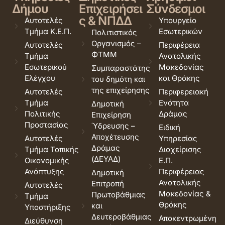
Δήμου
Επιχειρήσει
Σύνδεσμοι
ς & ΝΠΔΔ
Αυτοτελές
Υπουργείο
Τμήμα Κ.Ε.Π.
Εσωτερικών
Πολιτιστικός
Οργανισμός –
Αυτοτελές
Περιφέρεια
ΦΤΜΜ
Τμήμα
Ανατολικής
Εσωτερικού
Μακεδονίας
Συμπαραστάτης
Ελέγχου
και Θράκης
του δημότη και
της επιχείρησης
Αυτοτελές
Περιφερειακή
Τμήμα
Ενότητα
Δημοτική
Πολιτικής
Δράμας
Επιχείρηση
Προστασίας
Ύδρευσης –
Ειδική
Αποχέτευσης
Αυτοτελές
Υπηρεσίας
Δράμας
Τμήμα Τοπικής
Διαχείρισης
(ΔΕΥΑΔ)
Οικονομικής
Ε.Π.
Ανάπτυξης
Περιφέρειας
Δημοτική
Ανατολικής
Επιτροπή
Αυτοτελές
Μακεδονίας &
Πρωτοβάθμιας
Τμήμα
Θράκης
και
Υποστήριξης
Δευτεροβάθμιας
Αποκεντρωμένη
Διεύθυνση