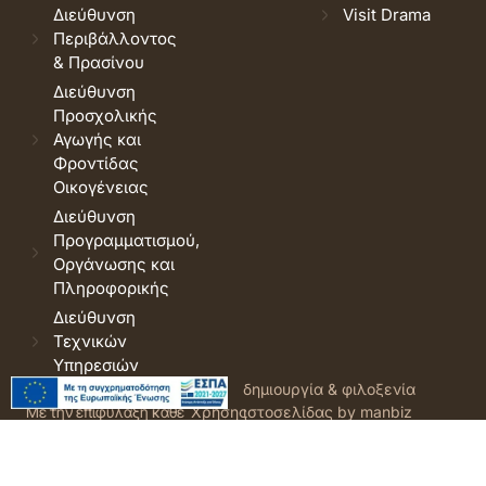
Διεύθυνση
Visit Drama
Περιβάλλοντος
& Πρασίνου
Διεύθυνση
Προσχολικής
Αγωγής και
Φροντίδας
Οικογένειας
Διεύθυνση
Προγραμματισμού,
Οργάνωσης και
Πληροφορικής
Διεύθυνση
Τεχνικών
Υπηρεσιών
© 2026 Δήμος Δράμας.
Όροι
δημιουργία & φιλοξενία
Με την επιφύλαξη κάθε
Χρήσης
ιστοσελίδας by manbiz
νόμιμου δικαιώματος.