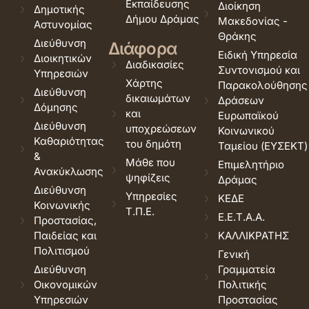
Εκπαίδευσης
Διοίκηση
Δημοτικής
Δήμου Δράμας
Μακεδονίας -
Αστυνομίας
Θράκης
Διεύθυνση
Διάφορα
Ειδική Υπηρεσία
Διοικητικών
Διαδικασίες
Συντονισμού και
Υπηρεσιών
Χάρτης
Παρακολούθησης
Διεύθυνση
δικαιωμάτων
Δράσεων
Δόμησης
και
Ευρωπαϊκού
Διεύθυνση
υποχρεώσεων
Κοινωνικού
Καθαριότητας
του δημότη
Ταμείου (ΕΥΣΕΚΤ)
&
Μάθε που
Επιμελητήριο
Ανακύκλωσης
ψηφίζεις
Δράμας
Διεύθυνση
Υπηρεσίες
ΚΕΔΕ
Κοινωνικής
Τ.Π.Ε.
Ε.Ε.Τ.Α.Α.
Προστασίας,
Παιδείας και
ΚΑΛΛΙΚΡΑΤΗΣ
Πολιτισμού
Γενική
Διεύθυνση
Γραμματεία
Οικονομικών
Πολιτικής
Υπηρεσιών
Προστασίας