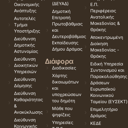
(ΔΕΥΑΔ)
Οικονομικής
Ε.Π.
Ανάπτυξης
Περιφέρειας
Δημοτική
Ανατολικής
Επιτροπή
Αυτοτελές
Μακεδονίας &
Πρωτοβάθμιας
Τμήμα
Θράκης
και
Υποστήριξης
Δευτεροβάθμιας
Αποκεντρωμένη
Διεύθυνση
Εκπαίδευσης
Διοίκηση
Δημοτικής
Δήμου Δράμας
Μακεδονίας -
Αστυνομίας
Θράκης
Διεύθυνση
Διάφορα
Ειδική Υπηρεσία
Διοικητικών
Διαδικασίες
Συντονισμού και
Υπηρεσιών
Χάρτης
Παρακολούθησης
Διεύθυνση
δικαιωμάτων
Δράσεων
Δόμησης
και
Ευρωπαϊκού
Διεύθυνση
υποχρεώσεων
Κοινωνικού
Καθαριότητας
του δημότη
Ταμείου (ΕΥΣΕΚΤ)
&
Μάθε που
Επιμελητήριο
Ανακύκλωσης
ψηφίζεις
Δράμας
Διεύθυνση
Υπηρεσίες
ΚΕΔΕ
Κοινωνικής