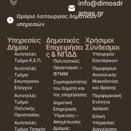
info@dimosdr
amas.gr
Ωράριο λειτουργίας δημοτικών
υπηρεσιών
Υπηρεσίες
Δημοτικές
Χρήσιμοι
Δήμου
Επιχειρήσει
Σύνδεσμοι
ς & ΝΠΔΔ
Αυτοτελές
Υπουργείο
Τμήμα Κ.Ε.Π.
Εσωτερικών
Πολιτιστικός
Οργανισμός –
Αυτοτελές
Περιφέρεια
ΦΤΜΜ
Τμήμα
Ανατολικής
Εσωτερικού
Μακεδονίας
Συμπαραστάτης
Ελέγχου
και Θράκης
του δημότη και
της επιχείρησης
Αυτοτελές
Περιφερειακή
Τμήμα
Ενότητα
Δημοτική
Πολιτικής
Δράμας
Επιχείρηση
Προστασίας
Ύδρευσης –
Ειδική
Αποχέτευσης
Αυτοτελές
Υπηρεσίας
Δράμας
Τμήμα Τοπικής
Διαχείρισης