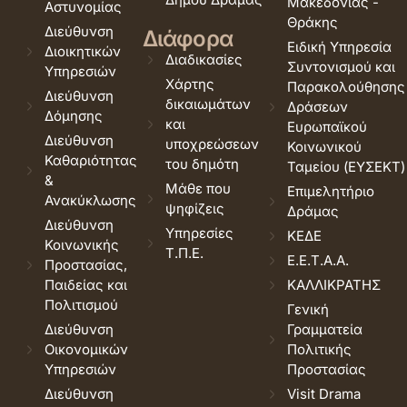
Μακεδονίας -
Αστυνομίας
Θράκης
Διεύθυνση
Διάφορα
Ειδική Υπηρεσία
Διοικητικών
Διαδικασίες
Συντονισμού και
Υπηρεσιών
Χάρτης
Παρακολούθησης
Διεύθυνση
δικαιωμάτων
Δράσεων
Δόμησης
και
Ευρωπαϊκού
Διεύθυνση
υποχρεώσεων
Κοινωνικού
Καθαριότητας
του δημότη
Ταμείου (ΕΥΣΕΚΤ)
&
Μάθε που
Επιμελητήριο
Ανακύκλωσης
ψηφίζεις
Δράμας
Διεύθυνση
Υπηρεσίες
ΚΕΔΕ
Κοινωνικής
Τ.Π.Ε.
Ε.Ε.Τ.Α.Α.
Προστασίας,
Παιδείας και
ΚΑΛΛΙΚΡΑΤΗΣ
Πολιτισμού
Γενική
Διεύθυνση
Γραμματεία
Οικονομικών
Πολιτικής
Υπηρεσιών
Προστασίας
Διεύθυνση
Visit Drama