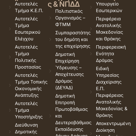
ς & ΝΠΔΔ
Αυτοτελές
Υπουργείο
Τμήμα Κ.Ε.Π.
Εσωτερικών
Πολιτιστικός
Οργανισμός –
Αυτοτελές
Περιφέρεια
ΦΤΜΜ
Τμήμα
Ανατολικής
Εσωτερικού
Μακεδονίας
Συμπαραστάτης
Ελέγχου
και Θράκης
του δημότη και
της επιχείρησης
Αυτοτελές
Περιφερειακή
Τμήμα
Ενότητα
Δημοτική
Πολιτικής
Δράμας
Επιχείρηση
Προστασίας
Ύδρευσης –
Ειδική
Αποχέτευσης
Αυτοτελές
Υπηρεσίας
Δράμας
Τμήμα Τοπικής
Διαχείρισης
(ΔΕΥΑΔ)
Οικονομικής
Ε.Π.
Ανάπτυξης
Περιφέρειας
Δημοτική
Ανατολικής
Επιτροπή
Αυτοτελές
Μακεδονίας &
Πρωτοβάθμιας
Τμήμα
Θράκης
και
Υποστήριξης
Δευτεροβάθμιας
Αποκεντρωμένη
Διεύθυνση
Εκπαίδευσης
Διοίκηση
Δημοτικής
Δήμου Δράμας