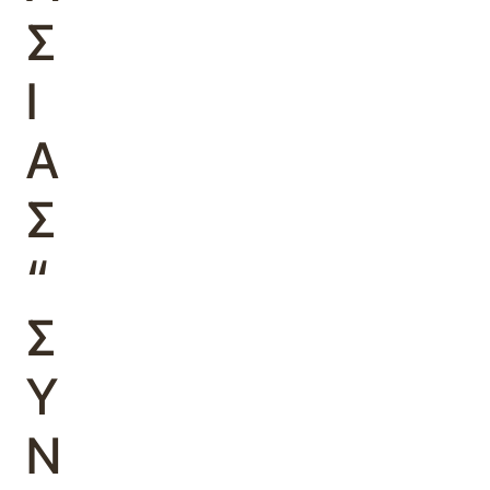
Σ
Ι
Α
Σ
“
Σ
Υ
Ν