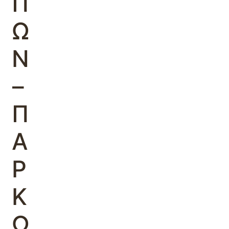
Π
Ω
Ν
–
Π
Α
Ρ
Κ
Ω