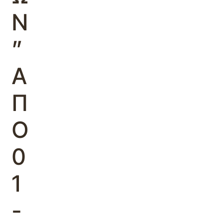
Ν
”
Α
Π
Ο
0
1
-