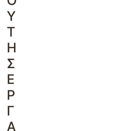
Ο
Υ
Τ
Η
Σ
Ε
Ρ
Γ
Α