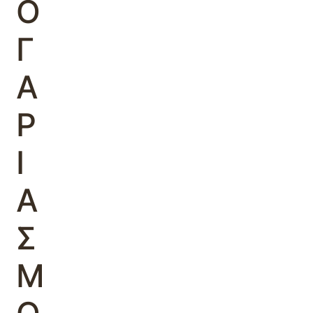
Ο
Γ
Α
Ρ
Ι
Α
Σ
Μ