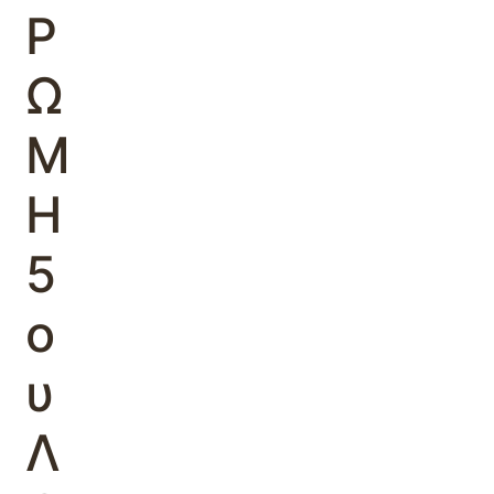
Ρ
Ω
Μ
Η
5
ο
υ
Λ