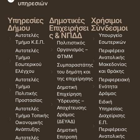
υπηρεσιών
Υπηρεσίες
Δημοτικές
Χρήσιμοι
Δήμου
Επιχειρήσει
Σύνδεσμοι
ς & ΝΠΔΔ
Αυτοτελές
Υπουργείο
Τμήμα Κ.Ε.Π.
Εσωτερικών
Πολιτιστικός
Οργανισμός –
Αυτοτελές
Περιφέρεια
ΦΤΜΜ
Τμήμα
Ανατολικής
Εσωτερικού
Μακεδονίας
Συμπαραστάτης
Ελέγχου
και Θράκης
του δημότη και
της επιχείρησης
Αυτοτελές
Περιφερειακή
Τμήμα
Ενότητα
Δημοτική
Πολιτικής
Δράμας
Επιχείρηση
Προστασίας
Ύδρευσης –
Ειδική
Αποχέτευσης
Αυτοτελές
Υπηρεσίας
Δράμας
Τμήμα Τοπικής
Διαχείρισης
(ΔΕΥΑΔ)
Οικονομικής
Ε.Π.
Ανάπτυξης
Περιφέρειας
Δημοτική
Ανατολικής
Επιτροπή
Αυτοτελές