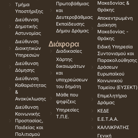
Μακεδονίας &
Πρωτοβάθμιας
Τμήμα
Θράκης
και
Υποστήριξης
Δευτεροβάθμιας
Αποκεντρωμένη
Διεύθυνση
Εκπαίδευσης
Διοίκηση
Δημοτικής
Δήμου Δράμας
Μακεδονίας -
Αστυνομίας
Θράκης
Διεύθυνση
Διάφορα
Ειδική Υπηρεσία
Διοικητικών
Διαδικασίες
Συντονισμού και
Υπηρεσιών
Χάρτης
Παρακολούθησης
Διεύθυνση
δικαιωμάτων
Δράσεων
Δόμησης
και
Ευρωπαϊκού
Διεύθυνση
υποχρεώσεων
Κοινωνικού
Καθαριότητας
του δημότη
Ταμείου (ΕΥΣΕΚΤ)
&
Μάθε που
Επιμελητήριο
Ανακύκλωσης
ψηφίζεις
Δράμας
Διεύθυνση
Υπηρεσίες
ΚΕΔΕ
Κοινωνικής
Τ.Π.Ε.
Ε.Ε.Τ.Α.Α.
Προστασίας,
Παιδείας και
ΚΑΛΛΙΚΡΑΤΗΣ
Πολιτισμού
Γενική