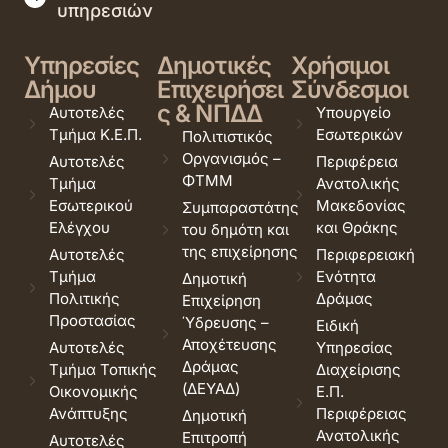
υπηρεσιών
Υπηρεσίες
Δημοτικές
Χρήσιμοι
Δήμου
Επιχειρήσει
Σύνδεσμοι
ς & ΝΠΔΔ
Αυτοτελές
Υπουργείο
Τμήμα Κ.Ε.Π.
Εσωτερικών
Πολιτιστικός
Οργανισμός –
Αυτοτελές
Περιφέρεια
ΦΤΜΜ
Τμήμα
Ανατολικής
Εσωτερικού
Μακεδονίας
Συμπαραστάτης
Ελέγχου
και Θράκης
του δημότη και
της επιχείρησης
Αυτοτελές
Περιφερειακή
Τμήμα
Ενότητα
Δημοτική
Πολιτικής
Δράμας
Επιχείρηση
Προστασίας
Ύδρευσης –
Ειδική
Αποχέτευσης
Αυτοτελές
Υπηρεσίας
Δράμας
Τμήμα Τοπικής
Διαχείρισης
(ΔΕΥΑΔ)
Οικονομικής
Ε.Π.
Ανάπτυξης
Περιφέρειας
Δημοτική
Ανατολικής
Επιτροπή
Αυτοτελές