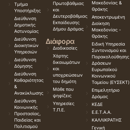
Μακεδονίας &
Πρωτοβάθμιας
Τμήμα
Θράκης
και
Υποστήριξης
Δευτεροβάθμιας
Αποκεντρωμένη
Διεύθυνση
Εκπαίδευσης
Διοίκηση
Δημοτικής
Δήμου Δράμας
Μακεδονίας -
Αστυνομίας
Θράκης
Διεύθυνση
Διάφορα
Ειδική Υπηρεσία
Διοικητικών
Διαδικασίες
Συντονισμού και
Υπηρεσιών
Χάρτης
Παρακολούθησης
Διεύθυνση
δικαιωμάτων
Δράσεων
Δόμησης
και
Ευρωπαϊκού
Διεύθυνση
υποχρεώσεων
Κοινωνικού
Καθαριότητας
του δημότη
Ταμείου (ΕΥΣΕΚΤ)
&
Μάθε που
Επιμελητήριο
Ανακύκλωσης
ψηφίζεις
Δράμας
Διεύθυνση
Υπηρεσίες
ΚΕΔΕ
Κοινωνικής
Τ.Π.Ε.
Ε.Ε.Τ.Α.Α.
Προστασίας,
Παιδείας και
ΚΑΛΛΙΚΡΑΤΗΣ
Πολιτισμού
Γενική